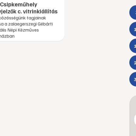
 Csipkeműhely
elzők c. vitrinkiállítás
közösségünk tagjainak
ása a zalaegerszegi Gébárti
ális Népi Kézműves
házban