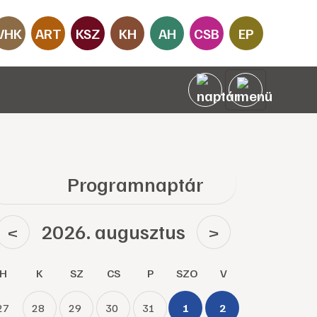
VHK
ART
KSZ
KH
AH
CSB
EP
Programnaptár
2026. augusztus
<
>
H
K
SZ
CS
P
SZO
V
27
28
29
30
31
1
2