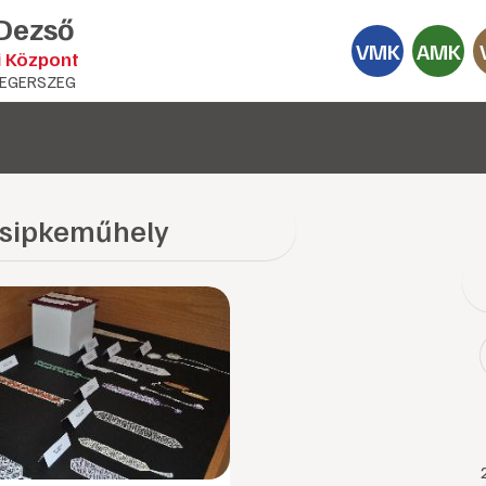
 Dezső
VMK
AMK
i Központ
EGERSZEG
Csipkeműhely