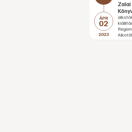
Zalai
Könyvj
alkotó
ÁPR
02
kiállít
Region
2023
Alkotó