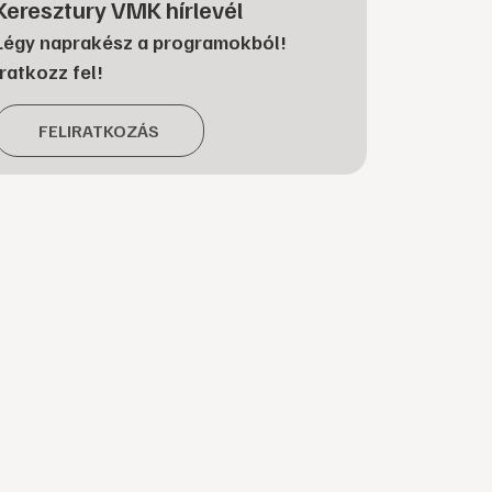
Keresztury VMK hírlevél
Légy naprakész a programokból!
Iratkozz fel!
FELIRATKOZÁS