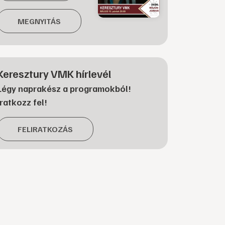
MEGNYITÁS
Keresztury VMK hírlevél
Légy naprakész a programokból!
Iratkozz fel!
FELIRATKOZÁS