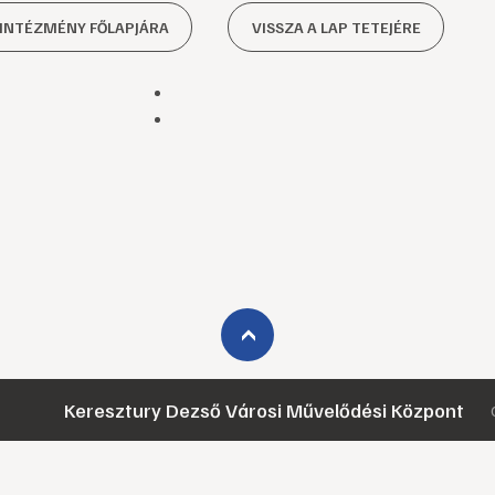
 INTÉZMÉNY FŐLAPJÁRA
VISSZA A LAP TETEJÉRE
›
Keresztury Dezső Városi Művelődési Központ