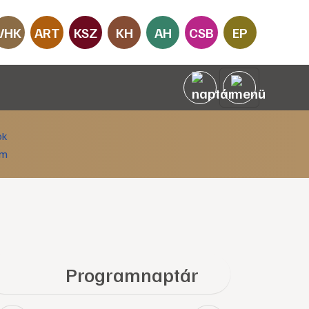
VHK
ART
KSZ
KH
AH
CSB
EP
Programnaptár