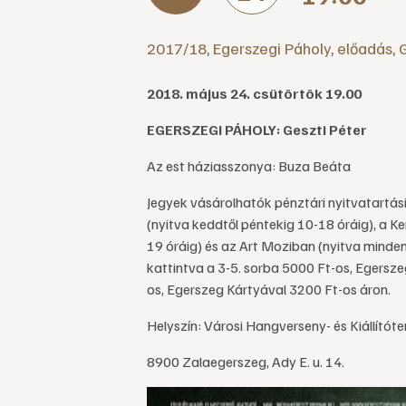
2017/18
,
Egerszegi Páholy
,
előadás
,
G
2018. május 24. csütörtök 19.00
EGERSZEGI PÁHOLY: Geszti Péter
Az est háziasszonya: Buza Beáta
Jegyek vásárolhatók pénztári nyitvatartás
(nyitva keddtől péntekig 10-18 óráig), a K
19 óráig) és az Art Moziban (nyitva minden
kattintva a 3-5. sorba 5000 Ft-os, Egersze
os, Egerszeg Kártyával 3200 Ft-os áron.
Helyszín: Városi Hangverseny- és Kiállítót
8900 Zalaegerszeg, Ady E. u. 14.