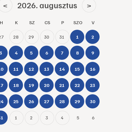
2026. augusztus
<
>
H
K
SZ
CS
P
SZO
V
27
28
29
30
31
1
2
3
4
5
6
7
8
9
10
11
12
13
14
15
16
17
18
19
20
21
22
23
24
25
26
27
28
29
30
31
1
2
3
4
5
6