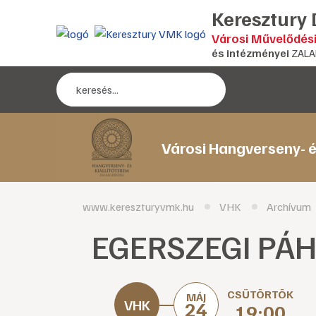
Keresztury
Városi Művelődés
és intézményei
ZALA
Városi Hangverseny- é
www.kereszturyvmk.hu
VHK
Archívum
EGERSZEGI PÁHO
CSÜTÖRTÖK
MÁJ
24
19:00