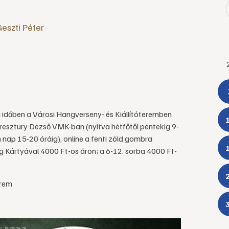
eszti Péter
i időben a Városi Hangverseny- és Kiállítóteremben
eresztury Dezső VMK-ban (nyitva hétfőtől péntekig 9-
 nap 15-20 óráig), online a fenti zöld gombra
g Kártyával 4000 Ft-os áron; a 6-12. sorba 4000 Ft-
erem