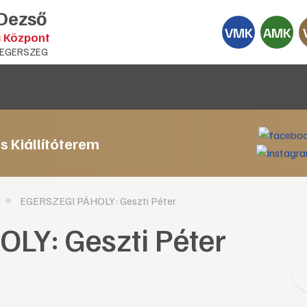
 Dezső
VMK
AMK
i Központ
EGERSZEG
s Kiállítóterem
EGERSZEGI PÁHOLY: Geszti Péter
LY: Geszti Péter