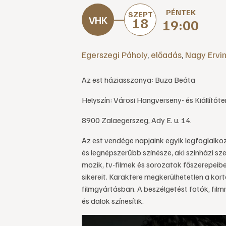
PÉNTEK
SZEPT
18
19:00
Egerszegi Páholy
,
előadás
,
Nagy Ervi
Az est háziasszonya: Buza Beáta
Helyszín: Városi Hangverseny- és Kiállítót
8900 Zalaegerszeg, Ady E. u. 14.
Az est vendége napjaink egyik legfoglalk
és legnépszerűbb színésze, aki színházi sze
mozik, tv-filmek és sorozatok főszerepeibe
sikereit. Karaktere megkerülhetetlen a kort
filmgyártásban. A beszélgetést fotók, film
és dalok színesítik.