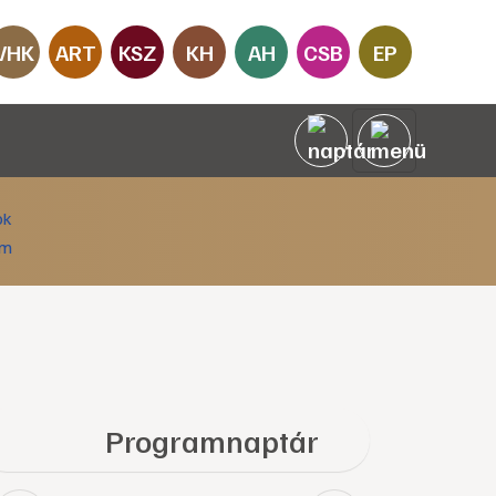
VHK
ART
KSZ
KH
AH
CSB
EP
Programnaptár