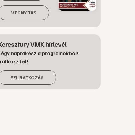
MEGNYITÁS
Keresztury VMK hírlevél
Légy naprakész a programokból!
Iratkozz fel!
FELIRATKOZÁS