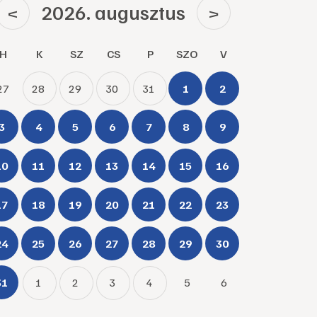
2026. augusztus
<
>
H
K
SZ
CS
P
SZO
V
27
28
29
30
31
1
2
3
4
5
6
7
8
9
10
11
12
13
14
15
16
17
18
19
20
21
22
23
24
25
26
27
28
29
30
31
1
2
3
4
5
6