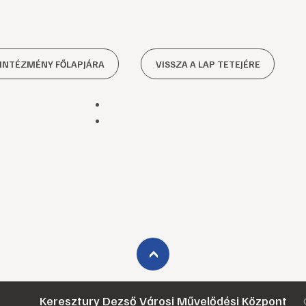
 INTÉZMÉNY FŐLAPJÁRA
VISSZA A LAP TETEJÉRE
›
Keresztury Dezső Városi Művelődési Központ