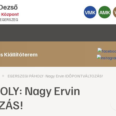
 Dezső
VMK
AMK
i Központ
EGERSZEG
s Kiállítóterem
EGERSZEGI PÁHOLY: Nagy Ervin IDŐPONTVÁLTOZÁS!
LY: Nagy Ervin
ZÁS!