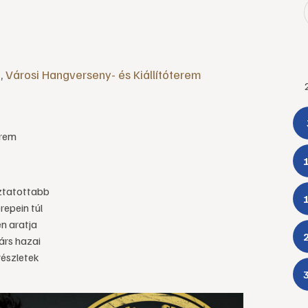
n
,
Városi Hangverseny- és Kiállítóterem
erem
oztatottabb
repein túl
n aratja
árs hazai
részletek