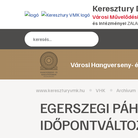
Keresztury
Városi Művelődés
és intézményei
ZALA
Városi Hangverseny- é
www.kereszturyvmk.hu
VHK
Archívum
EGERSZEGI PÁHO
IDŐPONTVÁLTO