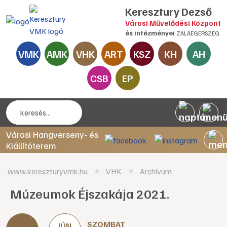
Keresztury Dezső
Városi Művelődési Központ
és intézményei
ZALAEGERSZEG
VMK
AMK
VHK
ART
KSZ
KH
AH
CSB
EP
Városi Hangverseny- és
Kiállítóterem
www.kereszturyvmk.hu
VHK
Archívum
Múzeumok Éjszakája 2021.
SZOMBAT
JÚN