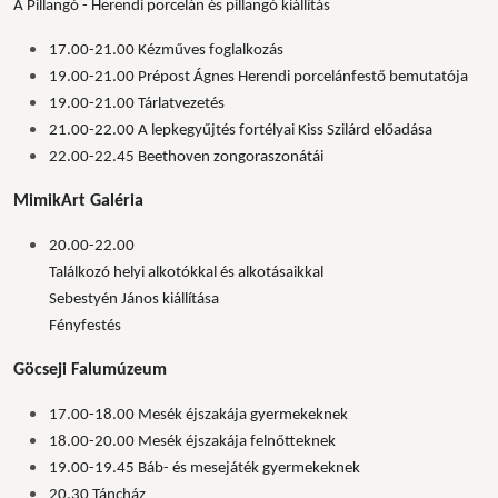
A Pillangó - Herendi porcelán és pillangó kiállítás
17.00-21.00 Kézműves foglalkozás
19.00-21.00 Prépost Ágnes Herendi porcelánfestő bemutatója
19.00-21.00 Tárlatvezetés
21.00-22.00 A lepkegyűjtés fortélyai Kiss Szilárd előadása
22.00-22.45 Beethoven zongoraszonátái
MimikArt Galéria
20.00-22.00
Találkozó helyi alkotókkal és alkotásaikkal
Sebestyén János kiállítása
Fényfestés
Göcseji Falumúzeum
17.00-18.00 Mesék éjszakája gyermekeknek
18.00-20.00 Mesék éjszakája felnőtteknek
19.00-19.45 Báb- és mesejáték gyermekeknek
20.30 Táncház