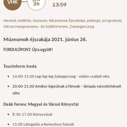
26
13:59
Herend
,
kiállítás
,
múzeum
,
Múzeumok Éjszakája
,
pillangó
,
programok
,
Városi Hangverseny- és Kiállítóterem
,
Zalaegerszeg
Múzeumok éjszakája 2021. június 26.
FORDULÓPONT: Újra együtt!
Tourinform Iroda
14.00-15.00 Leg-leg-leg Zalaegerszeg - vidám családi séta
20.00-21.00 Amikor kigyúlnak a fények – lámpás várostörténeti
séta
Deák Ferenc Megyei és Városi Könyvtár
8.30-17.00 Könyvvásár
15.00 Látogatás a Keresztury háznál