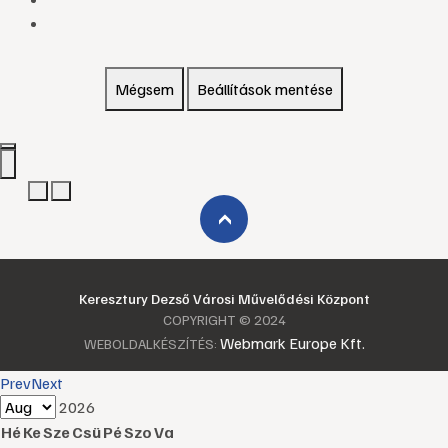
Mégsem
Beállítások mentése
›
Keresztury Dezső Városi Művelődési Központ
COPYRIGHT © 2024
Webmark Europe Kft.
WEBOLDALKÉSZÍTÉS:
Prev
Next
2026
Hé
Ke
Sze
Csü
Pé
Szo
Va