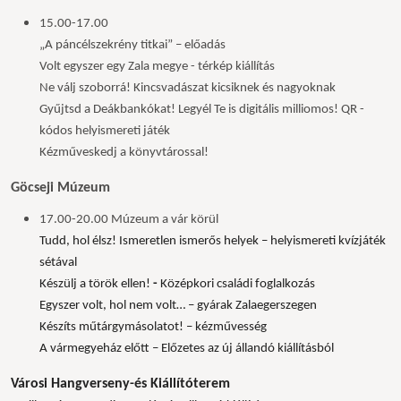
15.00-17.00
„A páncélszekrény titkai” – előadás
Volt egyszer egy Zala megye - térkép kiállítás
Ne válj szoborrá! Kincsvadászat kicsiknek és nagyoknak
Gyűjtsd a Deákbankókat! Legyél Te is digitális milliomos! QR -
kódos helyismereti játék
Kézműveskedj a könyvtárossal!
Göcseji Múzeum
17.00-20.00
Múzeum a vár körül
Tudd, hol élsz! Ismeretlen ismerős helyek – helyismereti kvízjáték
sétával
Készülj a török ellen!
-
Középkori családi foglalkozás
Egyszer volt, hol nem volt… –
gyárak Zalaegerszegen
Készíts műtárgymásolatot! –
kézművesség
A vármegyeház előtt – Előzetes az új állandó kiállításból
Városi Hangverseny-és Kiállítóterem