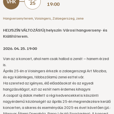
25
19:00
Hangversenyterem
,
Voisingers
,
Zalaegerszeg
,
zene
HELYSZÍN VÁLTOZÁS!Új helyszín: Városi hangverseny- és
Kiállítóterem.
2026. 04. 25. 19:00
Van az a koncert, ahol nem csak hallod a zenét – hanem érzed
is.
Április 25-én a Voisingers érkezik a zalaegerszegi Art Moziba,
és egy különleges, többszólamú zenei esttel vár.
Ha szereted az igényes, élő előadásokat és az egyedi
hangzásvilágot, ezt az estét nem érdemes kihagyni
A csapat új dalok mellett a régi kedvencekkel is köszönti
nagyérdemű közönségét az április 25-én megrendezésre kerülő
koncerten, a sikeres és eseménydús 2025-es évet követően (pl.:
Magyar Állami Operaház, Papp László Sportaréna). A koncert