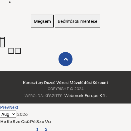
Mégsem
Beállítások mentése
›
Keresztury Dezső Városi Művelődési Központ
COPYRIGHT © 2024
Webmark Europe Kft.
WEBOLDALKÉSZÍTÉS:
Prev
Next
2026
Hé
Ke
Sze
Csü
Pé
Szo
Va
1
2