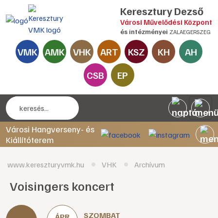
Keresztury Dezső
Városi Művelődési Központ
és intézményei
ZALAEGERSZEG
VMK
AMK
VHK
ART
KSZ
KH
AH
CSB
EP
Városi Hangverseny- és
Kiállítóterem
www.kereszturyvmk.hu
VHK
Archívum
Voisingers koncert
SZOMBAT
ÁPR