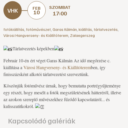
SZOMBAT
FEB
10
17:00
fotókiállítás
,
fotóművészet
,
Garas Kálmán
,
kiállítás
,
tárlatvezetés
,
Városi Hangverseny- és Kiállítóterem
,
Zalaegerszeg
Tárlatvezetés képekben
Február 10-én ért véget Garas Kálmán Az idő megőrzése c.
kiállítása a
Városi Hangverseny- és Kiállítóterem
ben, így
finisszázsként alkotói tárlatvezetést szerveztünk.
Köszönjük fotóművész úrnak, hogy bemutatta portrégyűjteménye
egy részét, hogy mesélt a fotók megszületésének hátteréről, illetve
az azokon szereplő művészekhez fűződő kapcsolatáról... és
kulisszatitkokról.
Kapcsolódó galériák