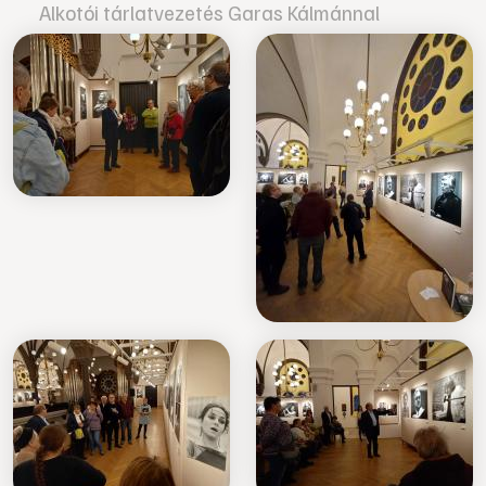
Alkotói tárlatvezetés Garas Kálmánnal