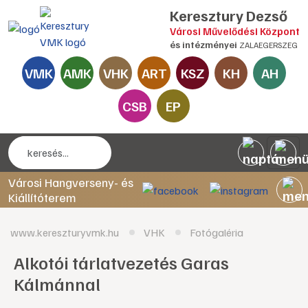
Keresztury Dezső
Városi Művelődési Központ
és intézményei
ZALAEGERSZEG
VMK
AMK
VHK
ART
KSZ
KH
AH
CSB
EP
Városi Hangverseny- és
Kiállítóterem
www.kereszturyvmk.hu
VHK
Fotógaléria
Alkotói tárlatvezetés Garas
Kálmánnal