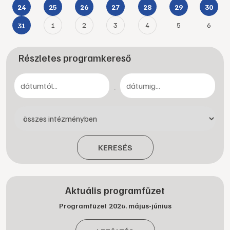
24
25
26
27
28
29
30
1
2
3
4
5
6
31
Részletes programkereső
-
KERESÉS
Aktuális programfüzet
Programfüzet 2026. május-június