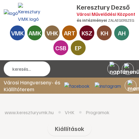
Keresztury Dezső
Városi Művelődési Központ
és intézményei
ZALAEGERSZEG
VMK
AMK
VHK
ART
KSZ
KH
AH
CSB
EP
Városi Hangverseny- és
Kiállítóterem
www.kereszturyvmk.hu
VHK
Programok
Kiállítások