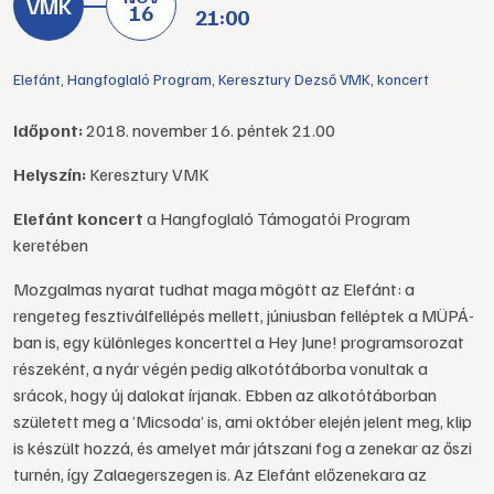
16
21:00
Elefánt
,
Hangfoglaló Program
,
Keresztury Dezső VMK
,
koncert
Időpont:
2018. november 16. péntek 21.00
Helyszín:
Keresztury VMK
Elefánt koncert
a Hangfoglaló Támogatói Program
keretében
Mozgalmas nyarat tudhat maga mögött az Elefánt: a
rengeteg fesztiválfellépés mellett, júniusban felléptek a MÜPÁ-
ban is, egy különleges koncerttel a Hey June! programsorozat
részeként, a nyár végén pedig alkotótáborba vonultak a
srácok, hogy új dalokat írjanak. Ebben az alkotótáborban
született meg a ’Micsoda’ is, ami október elején jelent meg, klip
is készült hozzá, és amelyet már játszani fog a zenekar az őszi
turnén, így Zalaegerszegen is. Az Elefánt előzenekara az