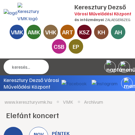
Keresztury Dezső
Városi Művelődési Központ
és intézményei
ZALAEGERSZEG
VMK
AMK
VHK
ART
KSZ
KH
AH
CSB
EP
Keresztury Dezső Városi
Művelődési Központ
www.kereszturyvmk.hu
VMK
Archívum
Elefánt koncert
PÉNTEK
NOV