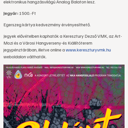
elektronikus hangzásvilágú Analog Balaton lesz.
Jegyár:
1500.-Ft
Egerszeg kártya kedvezmény érvényesíthető.
Jegyek elővételben kaphatók a Keresztury Dezső VMK, az Art-
Mozi és a Városi Hangverseny-és Kiállítóterem
jegypénztárában, illetve online a
www.kereszturyvmk.hu
weboldalon válthatók.