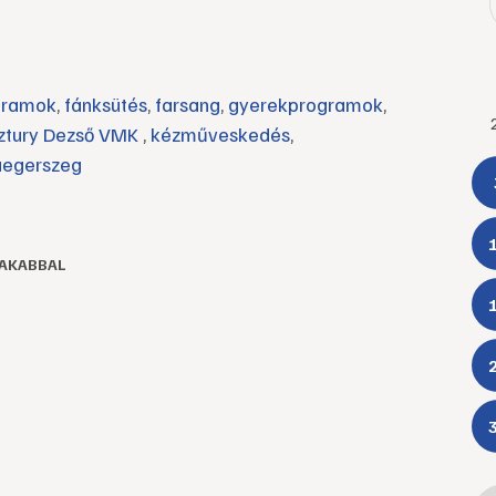
gramok
,
fánksütés
,
farsang
,
gyerekprogramok
,
ztury Dezső VMK
,
kézműveskedés
,
aegerszeg
JAKABBAL