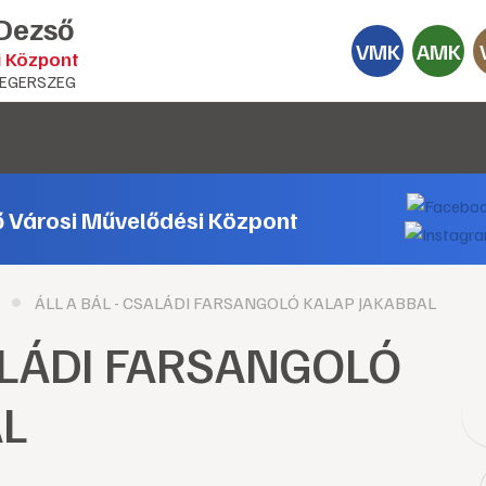
 Dezső
VMK
AMK
i Központ
EGERSZEG
ő Városi Művelődési Központ
ÁLL A BÁL - CSALÁDI FARSANGOLÓ KALAP JAKABBAL
SALÁDI FARSANGOLÓ
AL