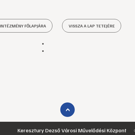
 INTÉZMÉNY FŐLAPJÁRA
VISSZA A LAP TETEJÉRE
›
Keresztury Dezső Városi Művelődési Központ