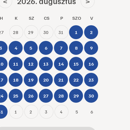
2026. augusztus
<
>
H
K
SZ
CS
P
SZO
V
27
28
29
30
31
1
2
3
4
5
6
7
8
9
10
11
12
13
14
15
16
17
18
19
20
21
22
23
24
25
26
27
28
29
30
31
1
2
3
4
5
6