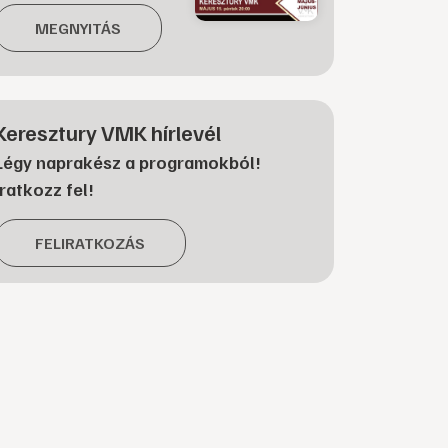
MEGNYITÁS
Keresztury VMK hírlevél
Légy naprakész a programokból!
Iratkozz fel!
FELIRATKOZÁS