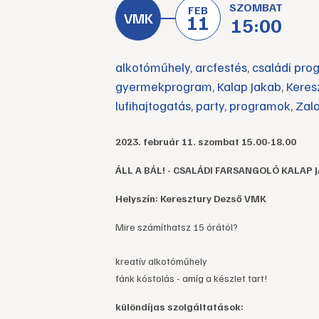
SZOMBAT
FEB
11
15:00
alkotóműhely
,
arcfestés
,
családi pro
gyermekprogram
,
Kalap Jakab
,
Keres
lufihajtogatás
,
party
,
programok
,
Zal
2023. február 11. szombat 15.00-18.00
ÁLL A BÁL! - CSALÁDI FARSANGOLÓ KALAP 
Helyszín: Keresztury Dezső VMK
Mire számíthatsz 15 órától?
kreatív alkotóműhely
fánk kóstolás - amíg a készlet tart!
különdíjas szolgáltatások: