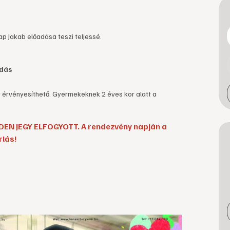
p Jakab előadása teszi teljessé.
adás
érvényesíthető. Gyermekeknek 2 éves kor alatt a
EN JEGY ELFOGYOTT. A rendezvény napján a
rlás!