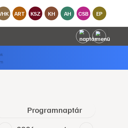
VHK
ART
KSZ
KH
AH
CSB
EP
Programnaptár