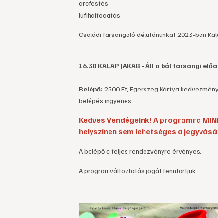
arcfestés
lufihajtogatás
Családi farsangoló délutánunkat 2023-ban Kala
16.30 KALAP JAKAB - Áll a bál farsangi elő
Belépő:
2500 Ft, Egerszeg Kártya kedvezmény 
belépés ingyenes.
Kedves Vendégeink! A programra MIND
helyszínen sem lehetséges a jegyvásá
A belépő a teljes rendezvényre érvényes.
A programváltoztatás jogát fenntartjuk.