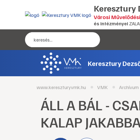
Keresztury
Városi Művelődés
és intézményei
ZALA
Keresztury Dezs
www.kereszturyvmk.hu
VMK
Archívum
ÁLL A BÁL - C
KALAP JAKABB