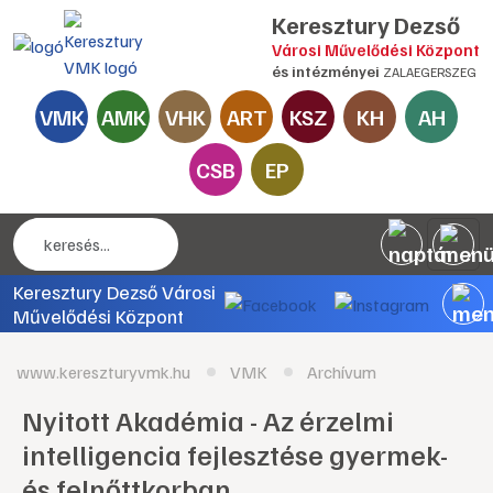
Keresztury Dezső
Városi Művelődési Központ
és intézményei
ZALAEGERSZEG
VMK
AMK
VHK
ART
KSZ
KH
AH
CSB
EP
Keresztury Dezső Városi
Művelődési Központ
www.kereszturyvmk.hu
VMK
Archívum
Nyitott Akadémia - Az érzelmi
intelligencia fejlesztése gyermek-
és felnőttkorban