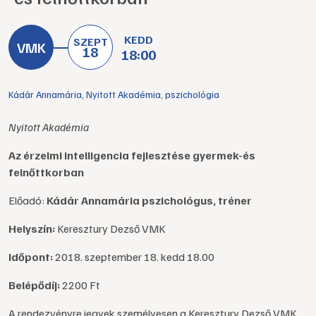
KEDD
SZEPT
18
18:00
Kádár Annamária
,
Nyitott Akadémia
,
pszichológia
Nyitott Akadémia
Az érzelmi intelligencia fejlesztése gyermek-és
felnőttkorban
Előadó:
Kádár Annamária pszichológus, tréner
Helyszín:
Keresztury Dezső VMK
Időpont:
2018. szeptember 18. kedd 18.00
Belépődíj:
2200 Ft
A rendezvényre jegyek személyesen a Keresztury Dezső VMK