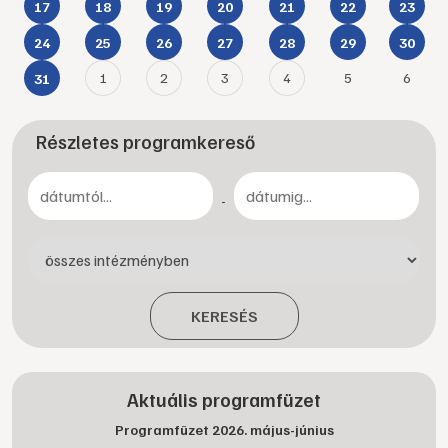
17
18
19
20
21
22
23
24
25
26
27
28
29
30
1
2
3
4
5
6
31
Részletes programkereső
-
KERESÉS
Aktuális programfüzet
Programfüzet 2026. május-június