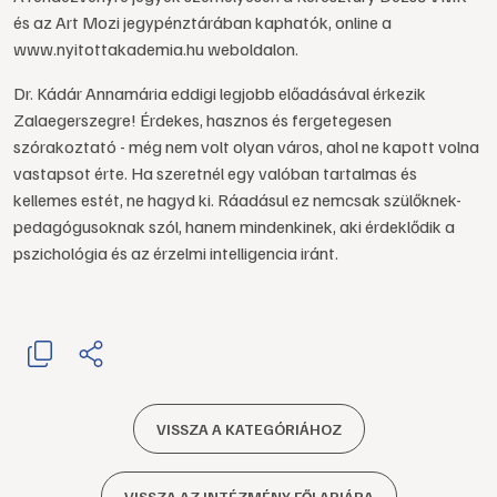
és az Art Mozi jegypénztárában kaphatók, online a
www.nyitottakademia.hu weboldalon.
Dr. Kádár Annamária eddigi legjobb előadásával érkezik
Zalaegerszegre! Érdekes, hasznos és fergetegesen
szórakoztató - még nem volt olyan város, ahol ne kapott volna
vastapsot érte. Ha szeretnél egy valóban tartalmas és
kellemes estét, ne hagyd ki. Ráadásul ez nemcsak szülőknek-
pedagógusoknak szól, hanem mindenkinek, aki érdeklődik a
pszichológia és az érzelmi intelligencia iránt.
VISSZA A KATEGÓRIÁHOZ
VISSZA AZ INTÉZMÉNY FŐLAPJÁRA