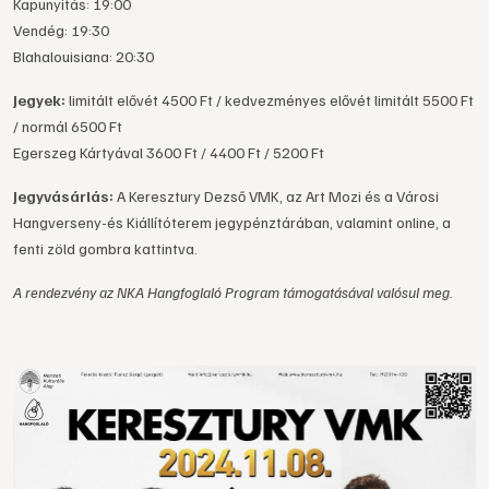
Kapunyitás: 19:00
Vendég: 19:30
Blahalouisiana: 20:30
Jegyek:
limitált elővét 4500 Ft / kedvezményes elővét limitált 5500 Ft
/ normál 6500 Ft
Egerszeg Kártyával 3600 Ft / 4400 Ft / 5200 Ft
Jegyvásárlás:
A Keresztury Dezső VMK, az Art Mozi és a Városi
Hangverseny-és Kiállítóterem jegypénztárában, valamint online, a
fenti zöld gombra kattintva.
A rendezvény az NKA Hangfoglaló Program támogatásával valósul meg.