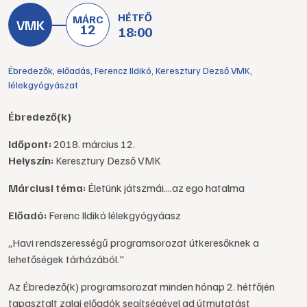
HÉTFŐ
MÁRC
12
18:00
Ébredezők
,
előadás
,
Ferencz Ildikó
,
Keresztury Dezső VMK
,
lélekgyógyászat
Ébredező(k)
Időpont:
2018. március 12.
Helyszín:
Keresztury Dezső VMK
Márciusi téma:
Életünk játszmái....az ego hatalma
Előadó:
Ferenc Ildikó lélekgyógyáasz
„Havi rendszerességű programsorozat útkeresőknek a
lehetőségek tárházából."
Az Ébredező(k) programsorozat minden hónap 2. hétfőjén
tapasztalt zalai előadók segítségével ad útmutatást