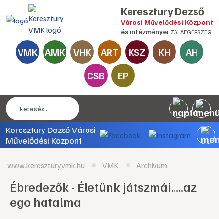
Keresztury Dezső
Városi Művelődési Központ
és intézményei
ZALAEGERSZEG
VMK
AMK
VHK
ART
KSZ
KH
AH
CSB
EP
Keresztury Dezső Városi
Művelődési Központ
www.kereszturyvmk.hu
VMK
Archívum
Ébredezők - Életünk játszmái.....az
ego hatalma