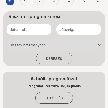
1
2
3
4
5
6
31
Részletes programkereső
-
KERESÉS
Aktuális programfüzet
Programfüzet 2026. május-június
LETÖLTÉS