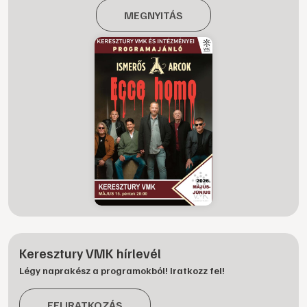
MEGNYITÁS
Keresztury VMK hírlevél
Légy naprakész a programokból! Iratkozz fel!
FELIRATKOZÁS