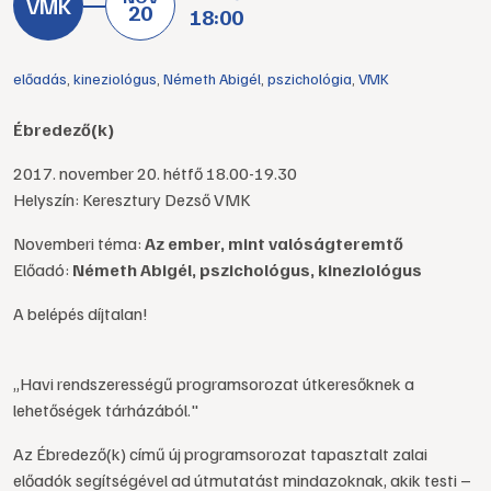
20
18:00
előadás
,
kineziológus
,
Németh Abigél
,
pszichológia
,
VMK
Ébredező(k)
2017. november 20. hétfő 18.00-19.30
Helyszín: Keresztury Dezső VMK
Novemberi téma:
Az ember, mint valóságteremtő
Előadó:
Németh Abigél, pszichológus, kineziológus
A belépés díjtalan!
„Havi rendszerességű programsorozat útkeresőknek a
lehetőségek tárházából."
Az Ébredező(k) című új programsorozat tapasztalt zalai
előadók segítségével ad útmutatást mindazoknak, akik testi –