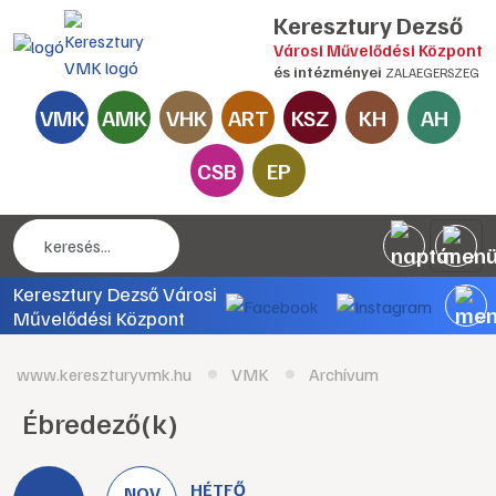
Keresztury Dezső
Városi Művelődési Központ
és intézményei
ZALAEGERSZEG
VMK
AMK
VHK
ART
KSZ
KH
AH
CSB
EP
Keresztury Dezső Városi
Művelődési Központ
www.kereszturyvmk.hu
VMK
Archívum
Ébredező(k)
HÉTFŐ
NOV