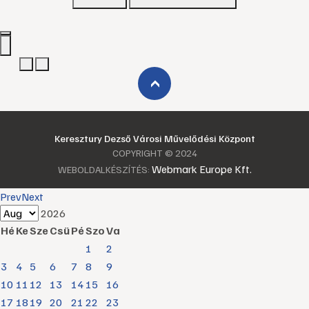
›
Keresztury Dezső Városi Művelődési Központ
COPYRIGHT © 2024
Webmark Europe Kft.
WEBOLDALKÉSZÍTÉS:
Prev
Next
2026
Hé
Ke
Sze
Csü
Pé
Szo
Va
1
2
3
4
5
6
7
8
9
10
11
12
13
14
15
16
17
18
19
20
21
22
23