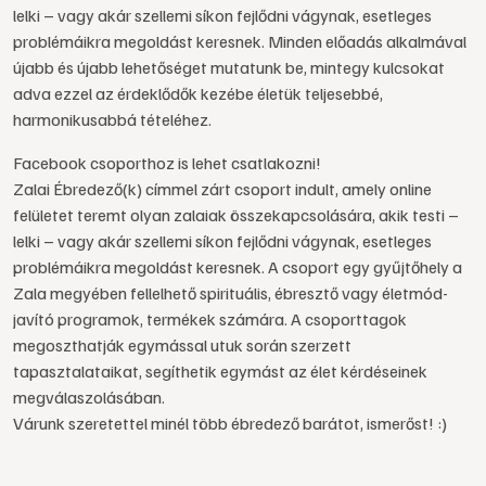
lelki – vagy akár szellemi síkon fejlődni vágynak, esetleges
problémáikra megoldást keresnek. Minden előadás alkalmával
újabb és újabb lehetőséget mutatunk be, mintegy kulcsokat
adva ezzel az érdeklődők kezébe életük teljesebbé,
harmonikusabbá tételéhez.
Facebook csoporthoz is lehet csatlakozni!
Zalai Ébredező(k) címmel zárt csoport indult, amely online
felületet teremt olyan zalaiak összekapcsolására, akik testi –
lelki – vagy akár szellemi síkon fejlődni vágynak, esetleges
problémáikra megoldást keresnek. A csoport egy gyűjtőhely a
Zala megyében fellelhető spirituális, ébresztő vagy életmód-
javító programok, termékek számára. A csoporttagok
megoszthatják egymással utuk során szerzett
tapasztalataikat, segíthetik egymást az élet kérdéseinek
megválaszolásában.
Várunk szeretettel minél több ébredező barátot, ismerőst! :)