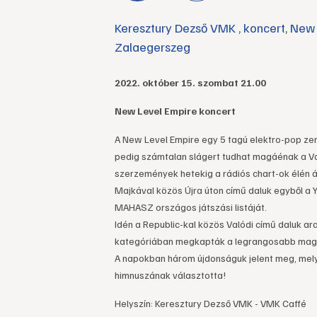
Keresztury Dezső VMK
,
koncert
,
New 
Zalaegerszeg
2022. október 15. szombat 21.00
New Level Empire koncert
A New Level Empire egy 5 tagú elektro-pop zen
pedig számtalan slágert tudhat magáénak a Val
szerzemények hetekig a rádiós chart-ok élén ál
Majkával közös Újra úton című daluk egyből a Yo
MAHASZ országos játszási listáját.
Idén a Republic-kal közös Valódi című daluk ara
kategóriában megkapták a legrangosabb magya
A napokban három újdonságuk jelent meg, melyb
himnuszának választotta!
Helyszín: Keresztury Dezső VMK - VMK Caffé