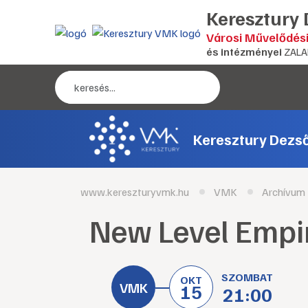
Keresztury
Városi Művelődés
és intézményei
ZALA
Keresztury Dezs
www.kereszturyvmk.hu
VMK
Archívum
New Level Empi
SZOMBAT
OKT
15
21:00