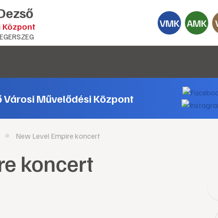
 Dezső
VMK
AMK
i Központ
EGERSZEG
ő Városi Művelődési Központ
New Level Empire koncert
re koncert