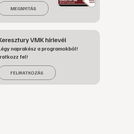
MEGNYITÁS
Keresztury VMK hírlevél
Légy naprakész a programokból!
Iratkozz fel!
FELIRATKOZÁS