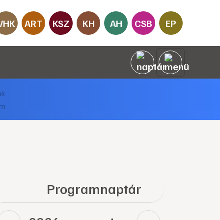
VHK
ART
KSZ
KH
AH
CSB
EP
Programnaptár