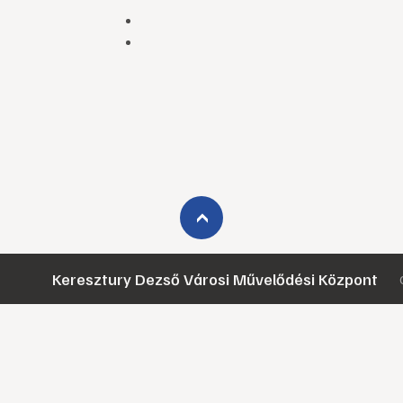
›
Keresztury Dezső Városi Művelődési Központ