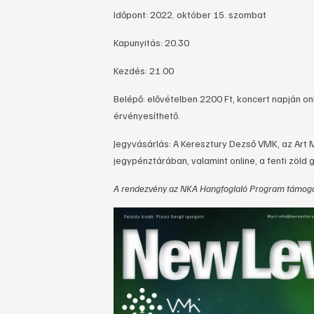
Időpont: 2022. október 15. szombat
Kapunyitás: 20.30
Kezdés: 21.00
Belépő: elővételben 2200 Ft, koncert napján o
érvényesíthető.
Jegyvásárlás: A Keresztury Dezső VMK, az Art 
jegypénztárában, valamint online, a fenti zöld 
A rendezvény az NKA Hangfoglaló Program támoga