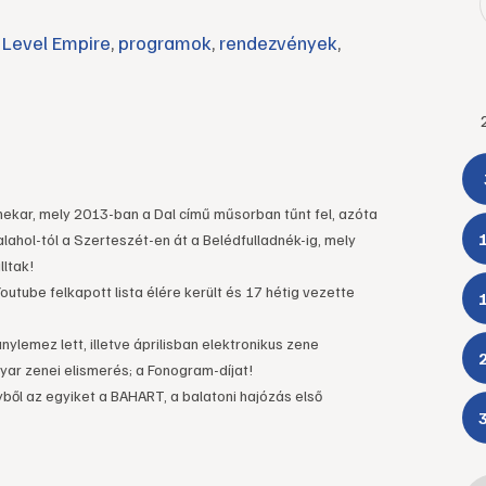
Level Empire
,
programok
,
rendezvények
,
ekar, mely 2013-ban a Dal című műsorban tűnt fel, azóta
ahol-tól a Szerteszét-en át a Belédfulladnék-ig, mely
ltak!
utube felkapott lista élére került és 17 hétig vezette
nylemez lett, illetve áprilisban elektronikus zene
r zenei elismerés; a Fonogram-díjat!
ől az egyiket a BAHART, a balatoni hajózás első