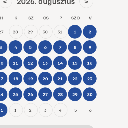
2026. augusztus
<
>
H
K
SZ
CS
P
SZO
V
27
28
29
30
31
1
2
3
4
5
6
7
8
9
10
11
12
13
14
15
16
17
18
19
20
21
22
23
24
25
26
27
28
29
30
31
1
2
3
4
5
6