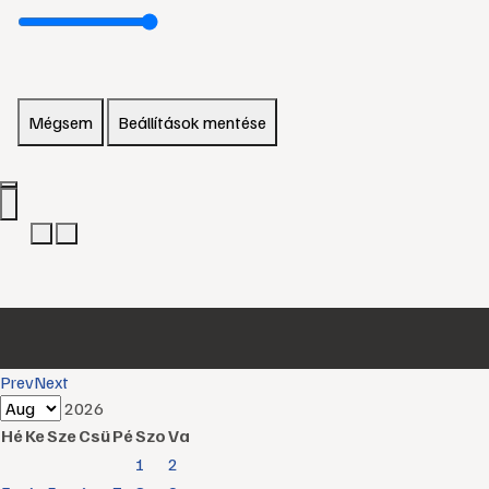
Mégsem
Beállítások mentése
Prev
Next
2026
Hé
Ke
Sze
Csü
Pé
Szo
Va
1
2