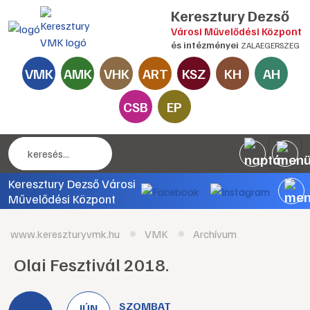
Keresztury Dezső
Városi Művelődési Központ
és intézményei
ZALAEGERSZEG
VMK
AMK
VHK
ART
KSZ
KH
AH
CSB
EP
Keresztury Dezső Városi
Művelődési Központ
www.kereszturyvmk.hu
VMK
Archívum
Olai Fesztivál 2018.
SZOMBAT
JÚN