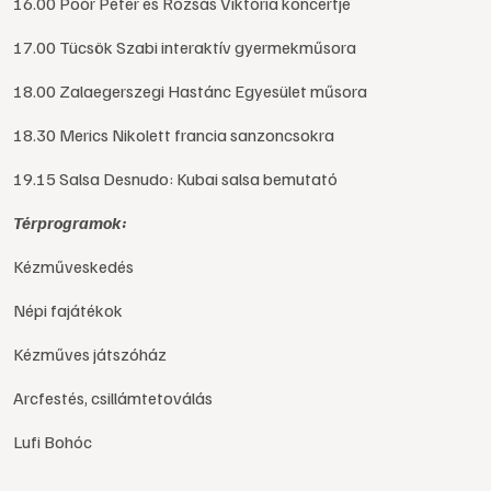
16.00 Poór Péter és Rózsás Viktória koncertje
17.00 Tücsök Szabi interaktív gyermekműsora
18.00 Zalaegerszegi Hastánc Egyesület műsora
18.30 Merics Nikolett francia sanzoncsokra
19.15 Salsa Desnudo: Kubai salsa bemutató
Térprogramok:
Kézműveskedés
Népi fajátékok
Kézműves játszóház
Arcfestés, csillámtetoválás
Lufi Bohóc