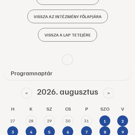
VISSZA AZ INTÉZMÉNY FŐLAPJÁRA
VISSZA A LAP TETEJÉRE
Programnaptár
2026. augusztus
<
>
H
K
SZ
CS
P
SZO
V
27
28
29
30
31
1
2
3
4
5
6
7
8
9