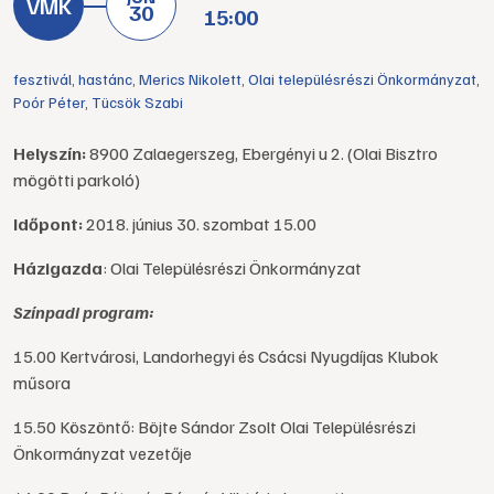
30
15:00
fesztivál
,
hastánc
,
Merics Nikolett
,
Olai településrészi Önkormányzat
,
Poór Péter
,
Tücsök Szabi
Helyszín:
8900 Zalaegerszeg, Ebergényi u 2. (Olai Bisztro
mögötti parkoló)
Időpont:
2018. június 30. szombat 15.00
Házigazda
: Olai Településrészi Önkormányzat
Színpadi program:
15.00 Kertvárosi, Landorhegyi és Csácsi Nyugdíjas Klubok
műsora
15.50 Köszöntő: Böjte Sándor Zsolt Olai Településrészi
Önkormányzat vezetője