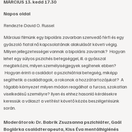
MÁRCIUS 13. kedd 17.30
Napos oldal
Rendezte:David O. Russel
Márciusi filmünk egy bipoláris zavarban szenvedő férfi és egy
gyászoló fiatal nő kapcsolatának alakulását követi végig.
Milyen jellegzetességei vannak a bipoláris zavarnak? Hogyan
lehet egy súlyos pszichés betegséggel, ill. a gyásszal
megbirkózni, milyen személyiségjegyek segítenek ebben?
Hogyan érinti a családot a pszichiátriai betegség, miképp
segíthetik a családtagok, a rokonok a hozzátartozójukat? A
tágabb környezet milyen módon reagálhat a furcsa, szokatlan
viselkedésű személyre? Ilyen és ehhez hasonló kérdésekre
keressük a választ a vetítést követő közös beszélgetésünk
során.
Moderátorok: Dr. Babrik Zsuzsanna pszichiáter, Gaál
Boglárka családterapeuta, Kiss Éva mentálhigiénés