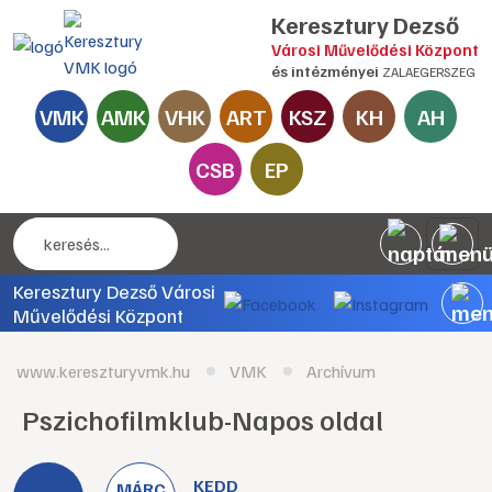
Keresztury Dezső
Városi Művelődési Központ
és intézményei
ZALAEGERSZEG
VMK
AMK
VHK
ART
KSZ
KH
AH
CSB
EP
Keresztury Dezső Városi
Művelődési Központ
www.kereszturyvmk.hu
VMK
Archívum
Pszichofilmklub-Napos oldal
KEDD
MÁRC