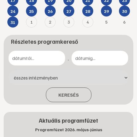
17
18
19
20
21
22
23
24
25
26
27
28
29
30
1
2
3
4
5
6
31
Részletes programkereső
-
KERESÉS
Aktuális programfüzet
Programfüzet 2026. május-június