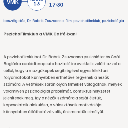
13
17:30
beszélgetés
,
Dr. Babrik Zsuzsanna
,
film
,
pszichofilmklub
,
pszichológia
PszichoFilmklub a VMK Caffé-ban!
A pszichofilmklubot Dr. Babrik Zsuzsanna pszichiáter és Gaál
Boglárka családterapeuta hozta létre évekkel ezelőtt azzal a
céllal, hogy a mozgóképek segítségével egyes lélektani
folyamatokat könnyebben érthetővé tegyenek a nézők
számára. A vetítések során olyan filmeket válogatnak, melyek
valamilyen pszichológiai problémát, konfliktus helyzetet
jelenítenek meg. Így a nézők számára a saját életük,
kapcsolataik alakulása, a választásaik motivációja
könnyebben átláthatóvá válik, önismeretük elmélyül.