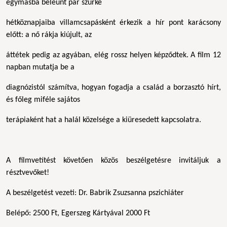
egymásba beleunt pár szürke
hétköznapjaiba villamcsapásként érkezik a hír pont karácsony
előtt: a nő rákja kiújult, az
áttétek pedig az agyában, elég rossz helyen képződtek. A film 12
napban mutatja be a
diagnózistól számítva, hogyan fogadja a család a borzasztó hírt,
és főleg miféle sajátos
terápiaként hat a halál közelsége a kiüresedett kapcsolatra.
A filmvetítést követően közös beszélgetésre invitáljuk a
résztvevőket!
A beszélgetést vezeti: Dr. Babrik Zsuzsanna pszichiáter
Belépő: 2500 Ft, Egerszeg Kártyával 2000 Ft