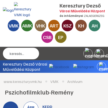
Keresztury Dezső
Városi Művelődési Központ
és intézményei
ZALAEGERSZEG
VMK
AMK
VHK
ART
KSZ
KH
AH
CSB
EP
Keresztury Dezső Városi
Művelődési Központ
www.kereszturyvmk.hu
VMK
Archívum
Pszichofilmklub-Remény
KEDD
ÁPR