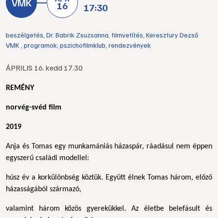
16
17:30
beszélgetés
,
Dr. Babrik Zsuzsanna
,
filmvetítés
,
Keresztury Dezső
VMK
,
programok
,
pszichofilmklub
,
rendezvények
ÁPRILIS 16. kedd 17.30
REMÉNY
norvég-svéd film
2019
Anja és Tomas egy munkamániás házaspár, ráadásul nem éppen
egyszerű családi modellel:
húsz év a korkülönbség köztük. Együtt élnek Tomas három, előző
házasságából származó,
valamint három közös gyerekükkel. Az életbe belefásult és