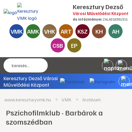
Keresztury Dezső
Városi Művelődési Központ
és intézményei
ZALAEGERSZEG
VMK
AMK
VHK
ART
KSZ
KH
AH
CSB
EP
Keresztury Dezső Városi
Művelődési Központ
www.kereszturyvmk.hu
VMK
Archívum
Pszichofilmklub - Barbárok a
szomszédban