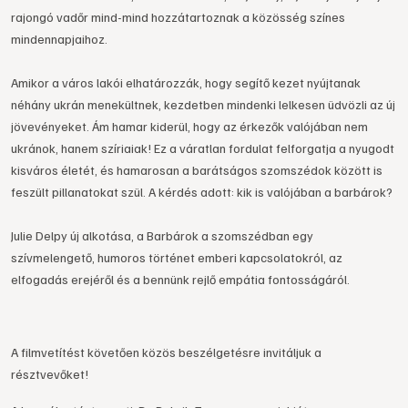
rajongó vadőr mind-mind hozzátartoznak a közösség színes
mindennapjaihoz.
Amikor a város lakói elhatározzák, hogy segítő kezet nyújtanak
néhány ukrán menekültnek, kezdetben mindenki lelkesen üdvözli az új
jövevényeket. Ám hamar kiderül, hogy az érkezők valójában nem
ukránok, hanem szíriaiak! Ez a váratlan fordulat felforgatja a nyugodt
kisváros életét, és hamarosan a barátságos szomszédok között is
feszült pillanatokat szül. A kérdés adott: kik is valójában a barbárok?
Julie Delpy új alkotása, a Barbárok a szomszédban egy
szívmelengető, humoros történet emberi kapcsolatokról, az
elfogadás erejéről és a bennünk rejlő empátia fontosságáról.
A filmvetítést követően közös beszélgetésre invitáljuk a
résztvevőket!