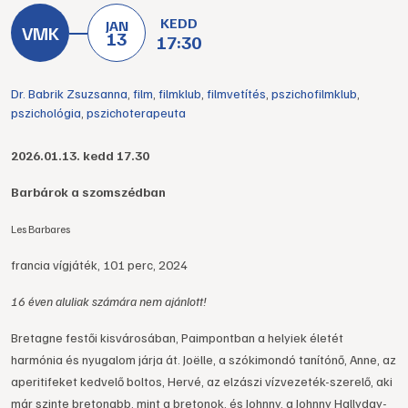
KEDD
JAN
13
17:30
Dr. Babrik Zsuzsanna
,
film
,
filmklub
,
filmvetítés
,
pszichofilmklub
,
pszichológia
,
pszichoterapeuta
2026.01.13. kedd 17.30
Barbárok a szomszédban
Les Barbares
francia vígjáték, 101 perc, 2024
16 éven aluliak számára nem ajánlott!
Bretagne festői kisvárosában, Paimpontban a helyiek életét
harmónia és nyugalom járja át. Joëlle, a szókimondó tanítónő, Anne, az
aperitifeket kedvelő boltos, Hervé, az elzászi vízvezeték-szerelő, aki
már szinte bretonabb, mint a bretonok, és Johnny, a Johnny Hallyday-