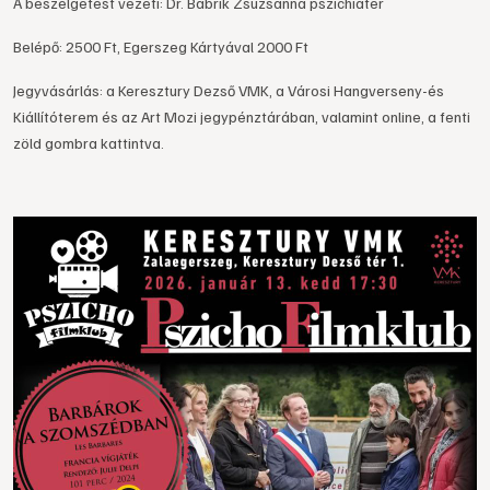
A beszélgetést vezeti: Dr. Babrik Zsuzsanna pszichiáter
Belépő: 2500 Ft, Egerszeg Kártyával 2000 Ft
Jegyvásárlás: a Keresztury Dezső VMK, a Városi Hangverseny-és
Kiállítóterem és az Art Mozi jegypénztárában, valamint online, a fenti
zöld gombra kattintva.