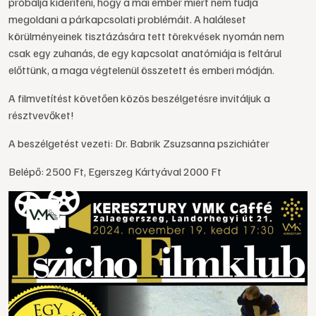
próbálja kideríteni, hogy a mai ember miért nem tudja
megoldani a párkapcsolati problémáit. A haláleset
körülményeinek tisztázására tett törekvések nyomán nem
csak egy zuhanás, de egy kapcsolat anatómiája is feltárul
előttünk, a maga végtelenül összetett és emberi módján.
A filmvetítést követően közös beszélgetésre invitáljuk a
résztvevőket!
A beszélgetést vezeti: Dr. Babrik Zsuzsanna pszichiáter
Belépő: 2500 Ft, Egerszeg Kártyával 2000 Ft