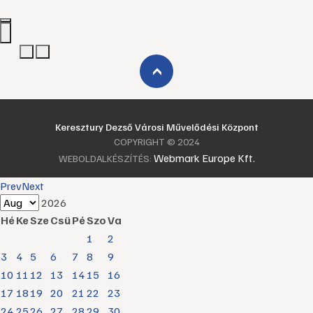
›
Keresztury Dezső Városi Művelődési Központ
COPYRIGHT © 2024
Webmark Europe Kft.
WEBOLDALKÉSZÍTÉS:
Prev
Next
2026
Hé
Ke
Sze
Csü
Pé
Szo
Va
1
2
3
4
5
6
7
8
9
10
11
12
13
14
15
16
17
18
19
20
21
22
23
24
25
26
27
28
29
30