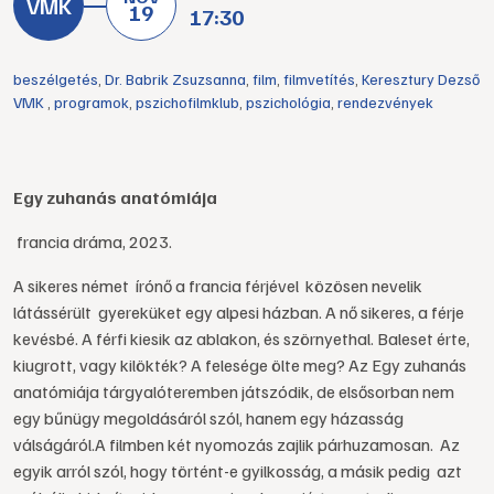
19
17:30
beszélgetés
,
Dr. Babrik Zsuzsanna
,
film
,
filmvetítés
,
Keresztury Dezső
VMK
,
programok
,
pszichofilmklub
,
pszichológia
,
rendezvények
Egy zuhanás anatómiája
francia dráma, 2023.
A sikeres német írónő a francia férjével közösen nevelik
látássérült gyereküket egy alpesi házban. A nő sikeres, a férje
kevésbé. A férfi kiesik az ablakon, és szörnyethal. Baleset érte,
kiugrott, vagy kilökték? A felesége ölte meg? Az Egy zuhanás
anatómiája tárgyalóteremben játszódik, de elsősorban nem
egy bűnügy megoldásáról szól, hanem egy házasság
válságáról.A filmben két nyomozás zajlik párhuzamosan. Az
egyik arról szól, hogy történt-e gyilkosság, a másik pedig azt