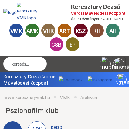
Keresztury Dezső
Városi Művelődési Központ
és intézményei
ZALAEGERSZEG
VMK
AMK
VHK
ART
KSZ
KH
AH
CSB
EP
Keresztury Dezső Városi
Művelődési Központ
www.kereszturyvmk.hu
VMK
Archívum
Pszichofilmklub
KEDD
NOV