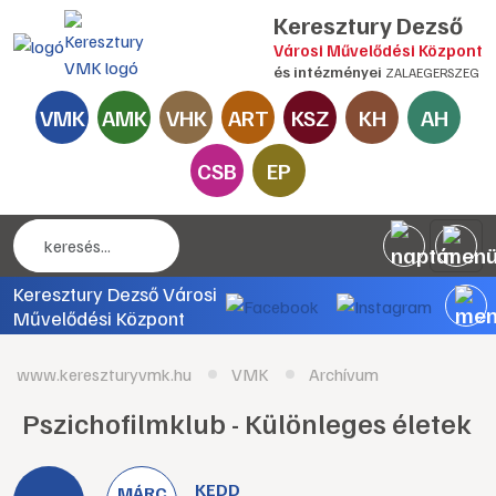
Keresztury Dezső
Városi Művelődési Központ
és intézményei
ZALAEGERSZEG
VMK
AMK
VHK
ART
KSZ
KH
AH
CSB
EP
Keresztury Dezső Városi
Művelődési Központ
www.kereszturyvmk.hu
VMK
Archívum
Pszichofilmklub - Különleges életek
KEDD
MÁRC