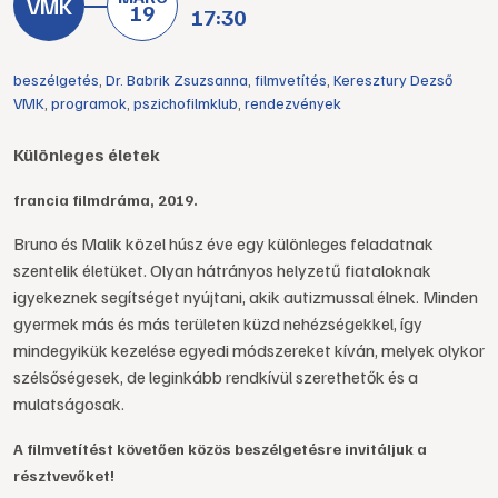
19
17:30
beszélgetés
,
Dr. Babrik Zsuzsanna
,
filmvetítés
,
Keresztury Dezső
VMK
,
programok
,
pszichofilmklub
,
rendezvények
Különleges életek
francia filmdráma, 2019.
Bruno és Malik közel húsz éve egy különleges feladatnak
szentelik életüket. Olyan hátrányos helyzetű fiataloknak
igyekeznek segítséget nyújtani, akik autizmussal élnek. Minden
gyermek más és más területen küzd nehézségekkel, így
mindegyikük kezelése egyedi módszereket kíván, melyek olykor
szélsőségesek, de leginkább rendkívül szerethetők és a
mulatságosak.
A filmvetítést követően közös beszélgetésre invitáljuk a
résztvevőket!