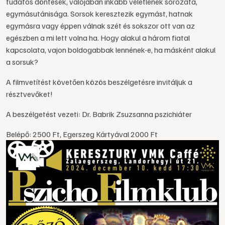
tudatos döntések, valójában inkább véletlenek sorozata,
egymásutánisága. Sorsok keresztezik egymást, hatnak
egymásra vagy éppen válnak szét és sokszor ott van az
egészben a mi lett volna ha. Hogy alakul a három fiatal
kapcsolata, vajon boldogabbak lennének-e, ha másként alakul
a sorsuk?
A filmvetítést követően közös beszélgetésre invitáljuk a
résztvevőket!
A beszélgetést vezeti: Dr. Babrik Zsuzsanna pszichiáter
Belépő: 2500 Ft, Egerszeg Kártyával 2000 Ft