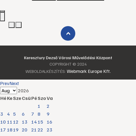
›
Keresztury Dezső Városi Művelődési Központ
COPYRIGHT © 2024
Webmark Europe Kft.
WEBOLDALKÉSZÍTÉS:
Prev
Next
2026
Hé
Ke
Sze
Csü
Pé
Szo
Va
1
2
3
4
5
6
7
8
9
10
11
12
13
14
15
16
17
18
19
20
21
22
23