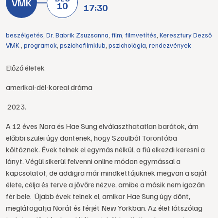
10
17:30
beszélgetés
,
Dr. Babrik Zsuzsanna
,
film
,
filmvetítés
,
Keresztury Dezső
VMK
,
programok
,
pszichofilmklub
,
pszichológia
,
rendezvények
Előző életek
amerikai-dél-koreai dráma
2023.
A 12 éves Nora és Hae Sung elválaszthatatlan barátok, ám
előbbi szülei úgy döntenek, hogy Szöulból Torontóba
költöznek. Évek telnek el egymás nélkül, a fiú elkezdi keresni a
lányt. Végül sikerül felvenni online módon egymással a
kapcsolatot, de addigra már mindkettőjüknek megvan a saját
élete, célja és terve a jövőre nézve, amibe a másik nem igazán
fér bele. Újabb évek telnek el, amikor Hae Sung úgy dönt,
meglátogatja Norát és férjét New Yorkban. Az élet látszólag