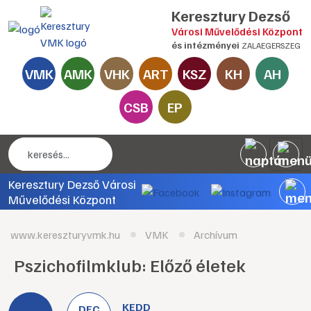
Keresztury Dezső
Városi Művelődési Központ
és intézményei
ZALAEGERSZEG
VMK
AMK
VHK
ART
KSZ
KH
AH
CSB
EP
Keresztury Dezső Városi
Művelődési Központ
www.kereszturyvmk.hu
VMK
Archívum
Pszichofilmklub: Előző életek
KEDD
DEC