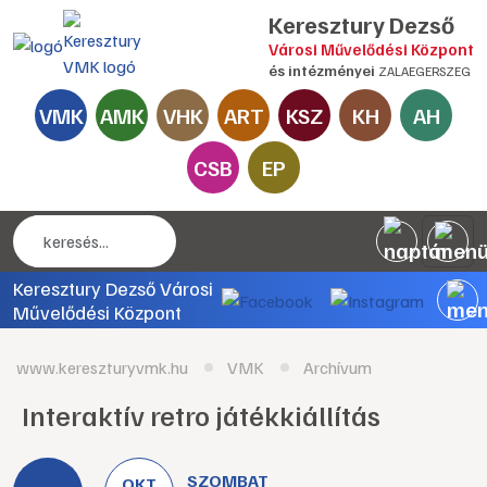
Keresztury Dezső
Városi Művelődési Központ
és intézményei
ZALAEGERSZEG
VMK
AMK
VHK
ART
KSZ
KH
AH
CSB
EP
Keresztury Dezső Városi
Művelődési Központ
www.kereszturyvmk.hu
VMK
Archívum
Interaktív retro játékkiállítás
SZOMBAT
OKT