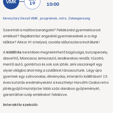
19
10:00
Keresztury Dezső VMK
,
programok
,
retro
,
Zalaegerszeg
Szeretnél a múltba barangolni? Felidéznéd gyermekkorod
emlékeit? Bepillantást engednél gyermekeidnek is a régi
időkbe? Akkor itt a helyed, csodás időutazásra invitálunk!
A
kiállítás
keretében megtekinthető búgócsiga, kutyapersely,
diavetítő, Moncsicsi, lemezautó, lendkerekes rendőr, tűzoltó,
mentő autó, gombfoci és sok sok játék, ami visszarepít egy
olyan világba ahol még a szülőkkel társasoztunk. Légy újra
gyermek egy színvonalas, élménydús, interaktív kiállításon! 15
éves kutatás eredményeként a keszthelyi Horváth Csaba retro
játékgyűjtő mutatja be több száz darabos gyűjteményét,
garantáltan szép emlékeket felidézve.
Interaktív szekció: