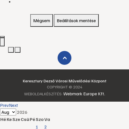
Mégsem
Beállítások mentése
›
Keresztury Dezső Városi Művelődési Központ
COPYRIGHT © 2024
Webmark Europe Kft.
WEBOLDALKÉSZÍTÉS:
Prev
Next
2026
Hé
Ke
Sze
Csü
Pé
Szo
Va
1
2