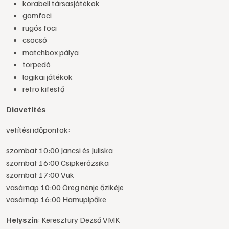
korabeli társasjátékok
gomfoci
rugós foci
csocsó
matchbox pálya
torpedó
logikai játékok
retro kifestő
Diavetítés
vetítési időpontok:
szombat 10:00 Jancsi és Juliska
szombat 16:00 Csipkerózsika
szombat 17:00 Vuk
vasárnap 10:00 Öreg nénje őzikéje
vasárnap 16:00 Hamupipőke
Helyszín
: Keresztury Dezső VMK