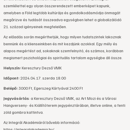
szemlélettel egy olyan összerendezett emberképet kapunk,
amelyben a Föld legtöbb kultúrája és gondolkodásmódja önmagát
megőrizve és tudását összeadva egységben lehet a globalizálódó
21. század igényeinek megfelelően.
Az előadás során megérthetjük, hogy milyen tudatszintek lakoznak
bennünk és a klienseinkben és mit kezdjünk azokkal. Egy mély és
alapos megértést ad, sokaknak szemfelnyitó, és számos, korábban
megismert pszichológiai és spirituális tartalom egységbe áll össze.
Helyszín:
Keresztury Dezső VMK
Időpont:
2024.04.17. szerda 18.00
Belépő:
3000 Ft, Egerszeg Kártyával 2400 Ft
Jegyvásárlás
: a Keresztury Dezső VMK, az Art Mozi és a Városi
Hangverseny- és Kiállítóterem jegypénztárában, illetve online, a fenti
zöld gombra kattintva.
Az Integrál Akadémiáról bővebb információ:
https://integralakademia.hu/