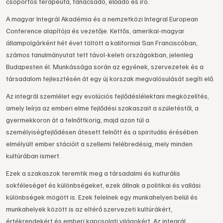
csoportos terapeuta, tanácsadó, előadó és író.
A magyar Integrál Akadémia és a nemzetközi Integral European
Conference alapítója és vezetője. Kettős, amerikai-magyar
állampolgárként hét évet töltött a kaliforniai San Franciscóban,
számos tanulmányutat tett távol-keleti országokban, jelenleg
Budapesten él.
Munkássága során az egyének, szervezetek és a
társadalom fejlesztésén át egy új korszak megvalósulását segíti elő.
Az integrál szemlélet egy evolúciós fejlődéslélektani megközelítés,
amely leírja az emberi elme fejlődési szakaszait a születéstől, a
gyermekkoron át a felnőttkorig, majd azon túl a
személyiségfejlődésen átesett felnőtt és a spirituális érésében
elmélyült ember stációit a szellemi felébredésig, mely minden
kultúrában ismert.
Ezek a szakaszok teremtik meg a társadalmi és kulturális
sokféleséget és különbségeket, ezek állnak a politikai és vallási
különbségek mögött is. Ezek felelnek egy munkahelyen belül és
munkahelyek között is az eltérő szervezeti kultúrákért,
értékrendekért és emberi kapcsolati világokért. Az integrál