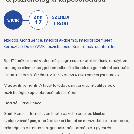
SZERDA
ÁPR
17
18:00
előadás
,
Gánti Bence
,
Integrál Akadémia
,
integrál szemlélet
,
Keresztury Dezső VMK
,
pszichológia
,
SpiriTémák
,
spiritualitás
SpiriTémák címmel vadonatúj programsorozatot indítunk, amelyben
országos elismertséggel rendelkező előadók dolgoznak fel spirituális
- tudatfejlesztő témákat. A sorozat évi 4 alkalommal jelentkezik.
Második témánk:
A tudatfejlődés szintjei a spiritualitás és a
pszichológia kapcsolódásának tükrében
Előadó:
Gánti Bence
Gánti Bence integrál szemléletű pszichológus és klinikai
szakpszichológus, a terület ismert hazai és nemzetközi szakembere,
előadója és a társadalmi gondolkodás formálója. Egyéni és