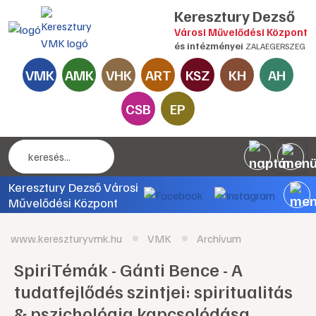
Keresztury Dezső
Városi Művelődési Központ
és intézményei
ZALAEGERSZEG
VMK
AMK
VHK
ART
KSZ
KH
AH
CSB
EP
Keresztury Dezső Városi
Művelődési Központ
www.kereszturyvmk.hu
VMK
Archívum
SpiriTémák - Gánti Bence - A
tudatfejlődés szintjei: spiritualitás
& pszichológia kapcsolódása