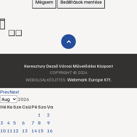
Mégsem
Beállítások mentése
›
Keresztury Dezső Városi Művelődési Központ
COPYRIGHT © 2024
Webmark Europe Kft.
WEBOLDALKÉSZÍTÉS:
Prev
Next
2026
Hé
Ke
Sze
Csü
Pé
Szo
Va
1
2
3
4
5
6
7
8
9
10
11
12
13
14
15
16