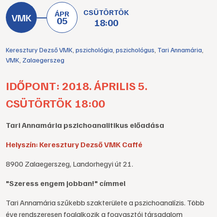
CSÜTÖRTÖK
ÁPR
05
18:00
Keresztury Dezső VMK
,
pszichológia
,
pszichológus
,
Tari Annamária
,
VMK
,
Zalaegerszeg
IDŐPONT: 2018. ÁPRILIS 5.
CSÜTÖRTÖK 18:00
Tari Annamária pszichoanalitikus előadása
Helyszín: Keresztury Dezső VMK Caffé
8900 Zalaegerszeg, Landorhegyi út 21.
"Szeress engem jobban!" címmel
Tari Annamária szűkebb szakterülete a pszichoanalízis. Több
éve rendszeresen foglalkozik a fogyasztói társadalom