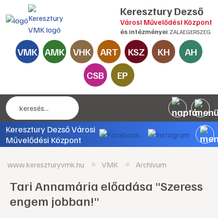
Keresztury Dezső
Városi Művelődési Központ
és intézményei
ZALAEGERSZEG
VMK
AMK
VHK
ART
KSZ
KH
AH
CSB
EP
Keresztury Dezső Városi
Művelődési Központ
www.kereszturyvmk.hu
VMK
Archívum
Tari Annamária előadása "Szeress
engem jobban!"