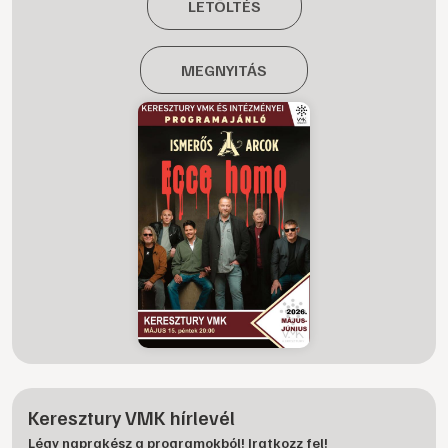
LETÖLTÉS
MEGNYITÁS
Keresztury VMK hírlevél
Légy naprakész a programokból! Iratkozz fel!