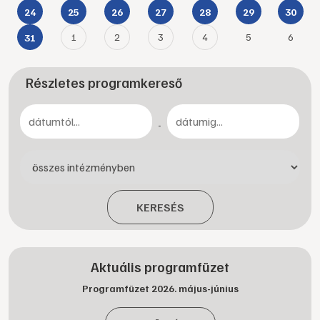
24
25
26
27
28
29
30
1
2
3
4
5
6
31
Részletes programkereső
-
KERESÉS
Aktuális programfüzet
Programfüzet 2026. május-június