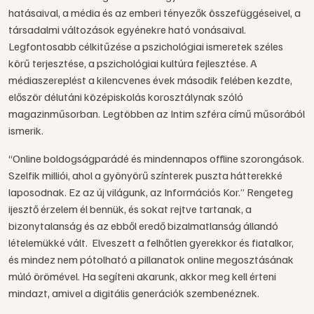
hatásaival, a média és az emberi tényezők összefüggéseivel, a
társadalmi változások egyénekre ható vonásaival.
Legfontosabb célkitűzése a pszichológiai ismeretek széles
körű terjesztése, a pszichológiai kultúra fejlesztése.
A
médiaszereplést a kilencvenes évek második felében kezdte,
először délutáni középiskolás korosztálynak szóló
magazinműsorban. Legtöbben az Intim szféra című műsorából
ismerik.
“Online boldogságparádé és mindennapos offline szorongások.
Szelfik milliói, ahol a gyönyörű színterek puszta hátterekké
laposodnak. Ez az új világunk, az Információs Kor.” Rengeteg
ijesztő érzelem él bennük, és sokat rejtve tartanak, a
bizonytalanság és az ebből eredő bizalmatlanság állandó
lételemükké vált. Elveszett a felhőtlen gyerekkor és fiatalkor,
és mindez nem pótolható a pillanatok online megosztásának
múló örömével. Ha segíteni akarunk, akkor meg kell érteni
mindazt, amivel a digitális generációk szembenéznek.