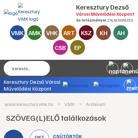
Keresztury Dezső
Városi Művelődési Központ
és intézményei
ZALAEGERSZEG
VMK
AMK
VHK
ART
KSZ
KH
AH
CSB
EP
Keresztury Dezső Városi
Művelődési Központ
www.kereszturyvmk.hu
VMK
Archívum
SZÖVEG(L)ELŐ találkozások
CSÜTÖRTÖK
OKT