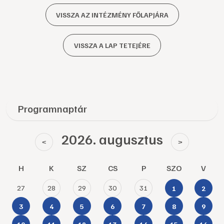
VISSZA AZ INTÉZMÉNY FŐLAPJÁRA
VISSZA A LAP TETEJÉRE
Programnaptár
2026. augusztus
<
>
H
K
SZ
CS
P
SZO
V
27
28
29
30
31
1
2
3
4
5
6
7
8
9