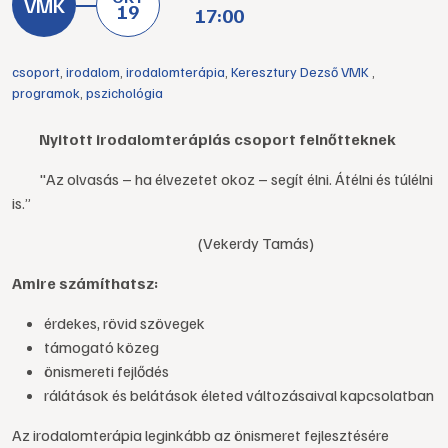
19
17:00
csoport
,
irodalom
,
irodalomterápia
,
Keresztury Dezső VMK
,
programok
,
pszichológia
Nyitott irodalomterápiás csoport felnőtteknek
"Az olvasás – ha élvezetet okoz – segít élni. Átélni és túlélni
is.”
(Vekerdy Tamás)
Amire számíthatsz:
érdekes, rövid szövegek
támogató közeg
önismereti fejlődés
rálátások és belátások életed változásaival kapcsolatban
Az irodalomterápia leginkább az önismeret fejlesztésére