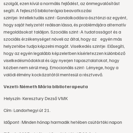
szolgál, ezen kívül a normális fejlődést, az önmegvalósítást
segíti. A fejlesztő biblioterápia beavatkozási
szintjei: Intellektuális szint: Gondolkodásra ösztönzi az egyént,
hogy saját helyzetét reálisan lássa, és problémájára alternatív
megoldásokat találjon. Szociális szint: A tudatosságot és a
szociális érzékenységet növeli az által, hogy az egyén más
helyzetébe tudja képzelni magát. Viselkedés szintje: Elősegíti,
hogy az egyén legalább képzeletben kísérletezzen különböző
viselkedésmódokkal és úgy nyerjen tapasztalatokat, hogy
közben nem sérül meg. Emocionális szint: Lényege, hogy a
valódi élmény kockázatától mentesül a résztvevő.
Vezeti: Németh Mária biblioterapeuta
Helyszín: Keresztury Dezső VMK
Cím: Landorhegyi út 21.
Időpont: Minden hónap harmadik hetében csütörtöki napon