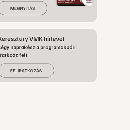
MEGNYITÁS
Keresztury VMK hírlevél
Légy naprakész a programokból!
Iratkozz fel!
FELIRATKOZÁS