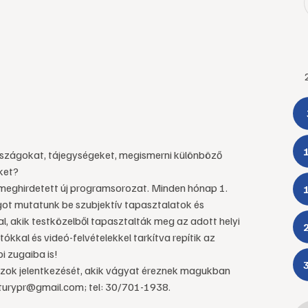
 országokat, tájegységeket, megismerni különböző
ket?
 meghirdetett új programsorozat. Minden hónap 1.
got mutatunk be szubjektív tapasztalatok és
l, akik testközelből tapasztalták meg az adott helyi
ókkal és videó-felvételekkel tarkítva repítik az
i zugaiba is!
zok jelentkezését, akik vágyat éreznek magukban
zturypr@gmail.com; tel: 30/701-1938.