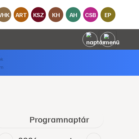
VHK
ART
KSZ
KH
AH
CSB
EP
Programnaptár