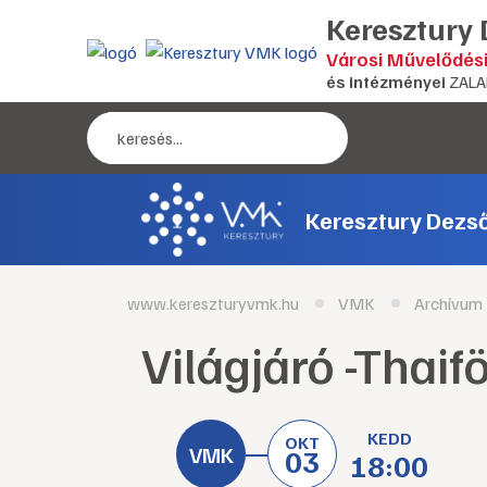
Keresztury
Városi Művelődés
és intézményei
ZALA
Keresztury Dezs
www.kereszturyvmk.hu
VMK
Archívum
Világjáró -Thaif
KEDD
OKT
03
18:00