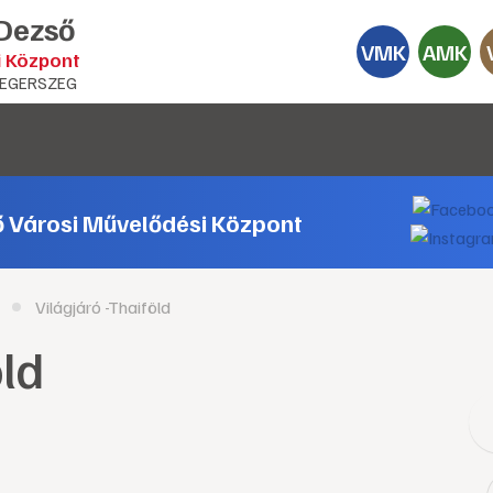
 Dezső
VMK
AMK
i Központ
EGERSZEG
ő Városi Művelődési Központ
Világjáró -Thaiföld
öld