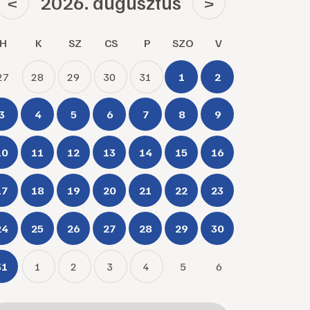
2026. augusztus
<
>
H
K
SZ
CS
P
SZO
V
27
28
29
30
31
1
2
3
4
5
6
7
8
9
10
11
12
13
14
15
16
17
18
19
20
21
22
23
24
25
26
27
28
29
30
31
1
2
3
4
5
6