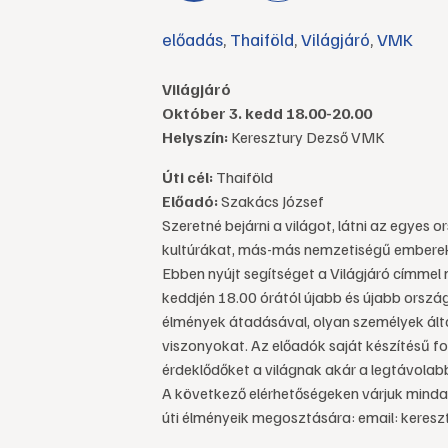
előadás
,
Thaiföld
,
Világjáró
,
VMK
Világjáró
Október 3. kedd 18.00-20.00
Helyszín:
Keresztury Dezső VMK
Úti cél:
Thaiföld
Előadó:
Szakács József
Szeretné bejárni a világot, látni az egyes
kultúrákat, más-más nemzetiségű embere
Ebben nyújt segítséget a Világjáró címmel
keddjén 18.00 órától újabb és újabb orszá
élmények átadásával, olyan személyek álta
viszonyokat. Az előadók saját készítésű fot
érdeklődőket a világnak akár a legtávolabb
A következő elérhetőségeken várjuk minda
úti élményeik megosztására: email: keres