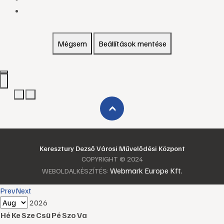
Mégsem
Beállítások mentése
›
Keresztury Dezső Városi Művelődési Központ
COPYRIGHT © 2024
Webmark Europe Kft.
WEBOLDALKÉSZÍTÉS:
Prev
Next
2026
Hé
Ke
Sze
Csü
Pé
Szo
Va