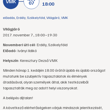
07
18:00
előadás
,
Erdély
,
Székelyföld
,
Világjáró
,
VMK
Világjáró
2017. november 7., 18:00–19:30
Novemberi úti cél
: Erdély, Székelyföld
Előadó
: Iványi Ildikó
Helyszín
: Keresztury Dezső VMK
Minden hónap 1. keddjén 18.00 órától újabb és újabb országot
mutatunk be szubjektív tapasztalatok és élmények
átadásával, olyan személyek által, akik testközelből
tapasztalták meg az adott helyi viszonyokat.
A belépés díjtalan!
A következő elérhetőségeken várjuk mindazok jelentkezését,