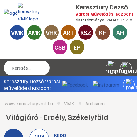
Keresztury Dezső
Városi Művelődési Központ
és intézményei
ZALAEGERSZEG
VMK
AMK
VHK
ART
KSZ
KH
AH
CSB
EP
Keresztury Dezső Városi
Művelődési Központ
www.kereszturyvmk.hu
VMK
Archívum
Világjáró - Erdély, Székelyföld
KEDD
NOV