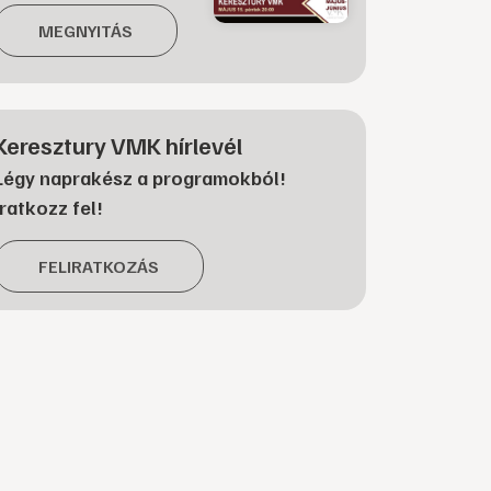
MEGNYITÁS
Keresztury VMK hírlevél
Légy naprakész a programokból!
Iratkozz fel!
FELIRATKOZÁS