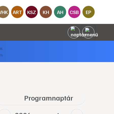
VHK
ART
KSZ
KH
AH
CSB
EP
Programnaptár