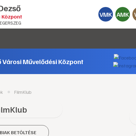
 Dezső
VMK
AMK
i Központ
EGERSZEG
ő Városi Művelődési Központ
ok
FilmKlub
ilmKlub
BIAK BETÖLTÉSE