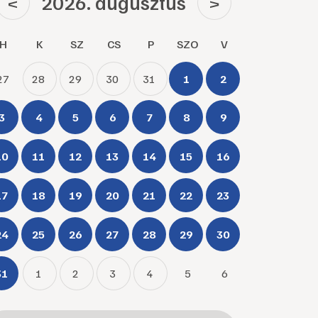
2026. augusztus
<
>
H
K
SZ
CS
P
SZO
V
27
28
29
30
31
1
2
3
4
5
6
7
8
9
10
11
12
13
14
15
16
17
18
19
20
21
22
23
24
25
26
27
28
29
30
31
1
2
3
4
5
6