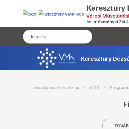
Keresztury
Városi Művelődés
és intézményei
ZALA
Keresztury Dezs
www.kereszturyvmk.hu
VMK
Program
F
TOVÁB