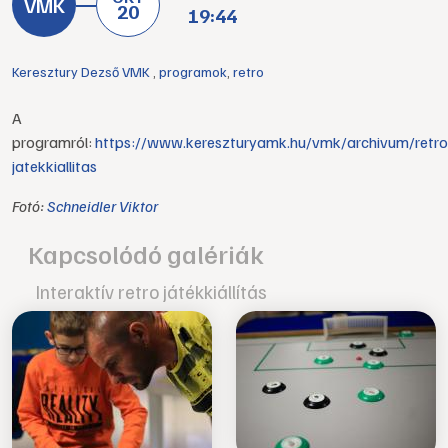
20
19:44
Keresztury Dezső VMK
,
programok
,
retro
A
programról:
https://www.kereszturyamk.hu/vmk/archivum/retro
jatekkiallitas
Fotó:
Schneidler Viktor
Kapcsolódó galériák
Interaktív retro játékkiállítás