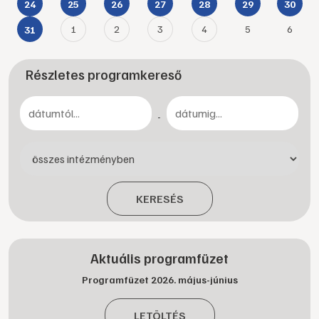
24
25
26
27
28
29
30
1
2
3
4
5
6
31
Részletes programkereső
-
KERESÉS
Aktuális programfüzet
Programfüzet 2026. május-június
LETÖLTÉS