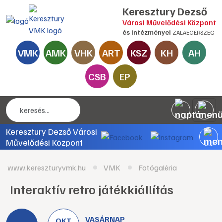
Keresztury Dezső
Városi Művelődési Központ
és intézményei
ZALAEGERSZEG
VMK
AMK
VHK
ART
KSZ
KH
AH
CSB
EP
Keresztury Dezső Városi
Művelődési Központ
www.kereszturyvmk.hu
VMK
Fotógaléria
Interaktív retro játékkiállítás
VASÁRNAP
OKT