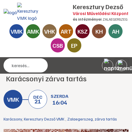
Keresztury Dezső
Városi Művelődési Központ
és intézményei
ZALAEGERSZEG
VMK
AMK
VHK
ART
KSZ
KH
AH
CSB
EP
Karácsonyi zárva tartás
SZERDA
DEC
21
16:04
Karácsony
,
Keresztury Dezső VMK
,
Zalaegerszeg
,
zárva tartás