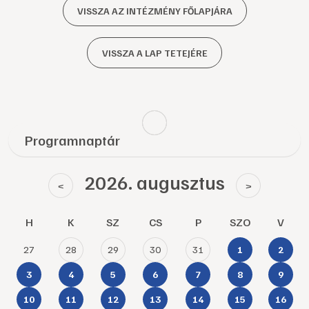
VISSZA AZ INTÉZMÉNY FŐLAPJÁRA
VISSZA A LAP TETEJÉRE
Programnaptár
2026. augusztus
<
>
H
K
SZ
CS
P
SZO
V
27
28
29
30
31
1
2
3
4
5
6
7
8
9
10
11
12
13
14
15
16