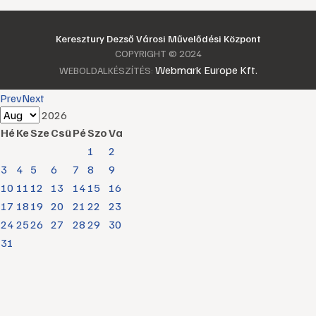
Keresztury Dezső Városi Művelődési Központ
COPYRIGHT © 2024
Webmark Europe Kft.
WEBOLDALKÉSZÍTÉS:
Prev
Next
2026
Hé
Ke
Sze
Csü
Pé
Szo
Va
1
2
3
4
5
6
7
8
9
10
11
12
13
14
15
16
17
18
19
20
21
22
23
24
25
26
27
28
29
30
31