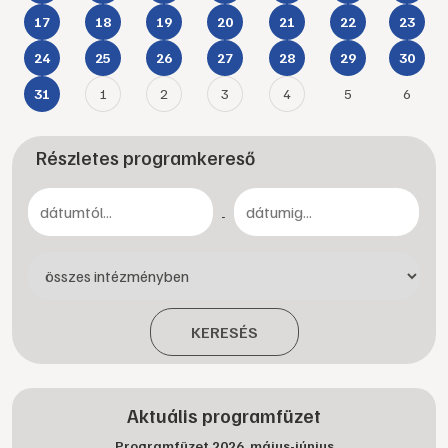
17
18
19
20
21
22
23
24
25
26
27
28
29
30
1
2
3
4
5
6
31
Részletes programkereső
-
KERESÉS
Aktuális programfüzet
Programfüzet 2026. május-június