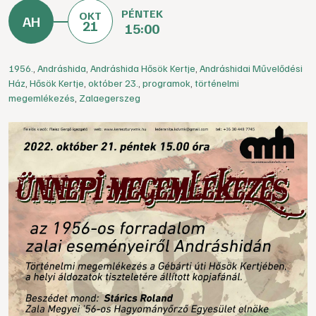
PÉNTEK
OKT
21
15:00
1956.
,
Andráshida
,
Andráshida Hősök Kertje
,
Andráshidai Művelődési
Ház
,
Hősök Kertje
,
október 23.
,
programok
,
történelmi
megemlékezés
,
Zalaegerszeg