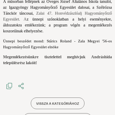
A műsorban fellépnek az Öveges József Általános Iskola tanulói, 
az Igazgyöngy Hagyományőrző Egyesület dalosai, a Szélrózsa 
Tánckör t
áncosai,
Zalai 47. Honvédzászlóalj Hagyományőrző
Egyesület. A
z
 ünn
epi szónoklatban a helyi eseményekre, 
áldozatokra emlékezünk; a program végén a megemlékezés 
koszorúinak elhelyezése.
Ünnepi beszédet mond: Stárics Roland - Zala Megyei '56-os 
Hagyományőrző Egyesület elnöke
Megemlékezésünkre tisztelettel meghívjuk Andráshida
településrész lakóit!
VISSZA A KATEGÓRIÁHOZ