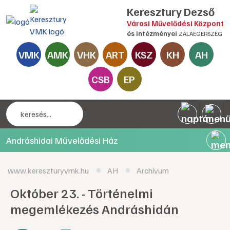
Keresztury Dezső
Városi Művelődési Központ
és intézményei
ZALAEGERSZEG
VMK
AMK
VHK
ART
KSZ
KH
AH
CSB
EP
Andráshidai Művelődési Ház
www.kereszturyvmk.hu
AH
Archívum
Október 23. - Történelmi
megemlékezés Andráshidán