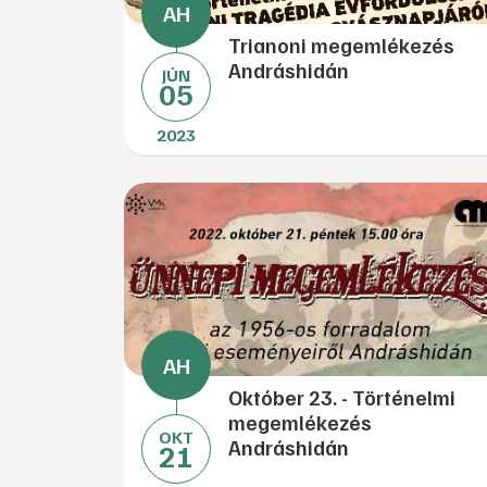
Trianoni megemlékezés
Andráshidán
JÚN
05
2023
Október 23. - Történelmi
megemlékezés
OKT
Andráshidán
21