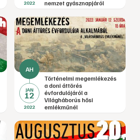
nemzet gyásznapjáról
2022
Történelmi megemlékezés
a doni áttörés
JAN
évfordulójáról a
12
Világháborús hősi
emlékműnél
2022