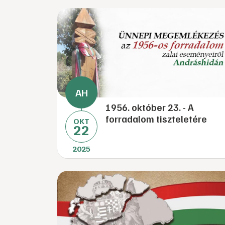
1956. október 23. - A
forradalom tiszteletére
OKT
22
2025