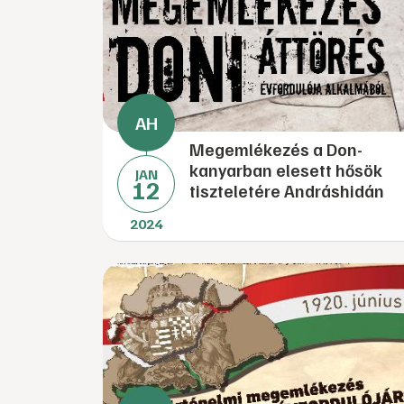
Megemlékezés a Don-
kanyarban elesett hősök
JAN
12
tiszteletére Andráshidán
2024