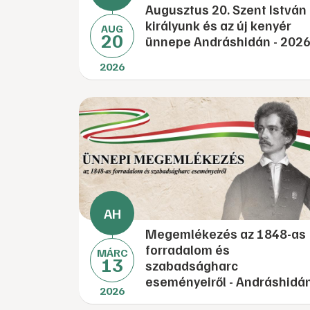
Augusztus 20. Szent István
királyunk és az új kenyér
AUG
20
ünnepe Andráshidán - 2026
2026
Megemlékezés az 1848-as
forradalom és
MÁRC
13
szabadságharc
eseményeiről - Andráshidá
2026