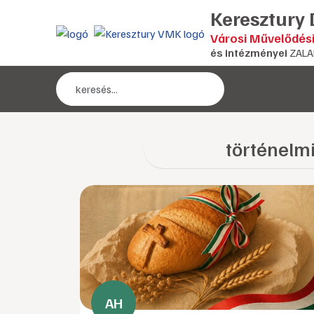
Keresztury
Városi Művelődés
és intézményei
ZALA
történelm