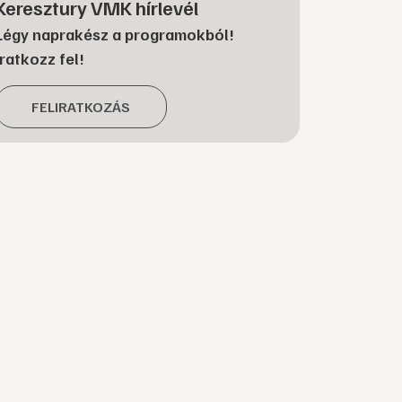
Keresztury VMK hírlevél
Légy naprakész a programokból!
Iratkozz fel!
FELIRATKOZÁS