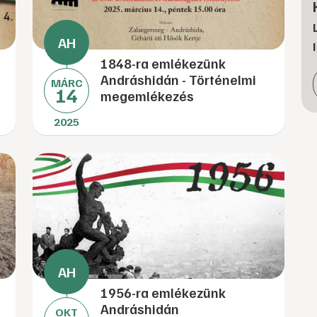
1848-ra emlékezünk
Andráshidán - Történelmi
MÁRC
14
megemlékezés
2025
1956-ra emlékezünk
Andráshidán
OKT