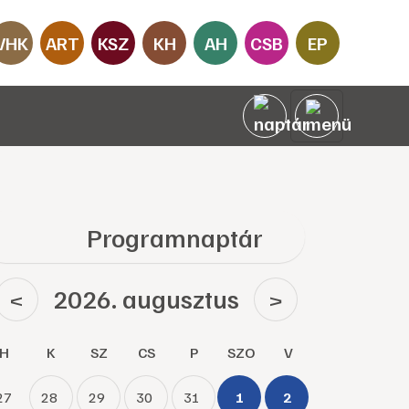
VHK
ART
KSZ
KH
AH
CSB
EP
Programnaptár
2026. augusztus
<
>
H
K
SZ
CS
P
SZO
V
27
28
29
30
31
1
2