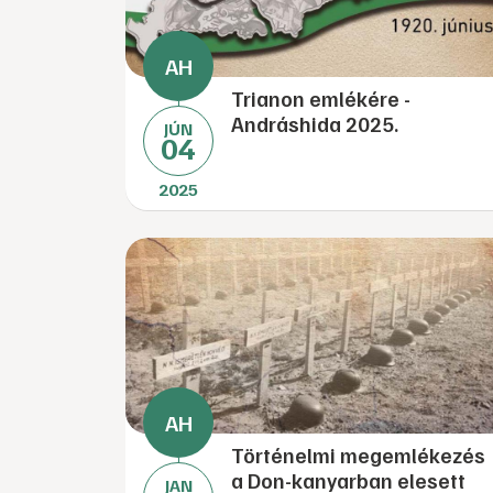
Trianon emlékére -
Andráshida 2025.
JÚN
04
2025
Történelmi megemlékezés
a Don-kanyarban elesett
JAN