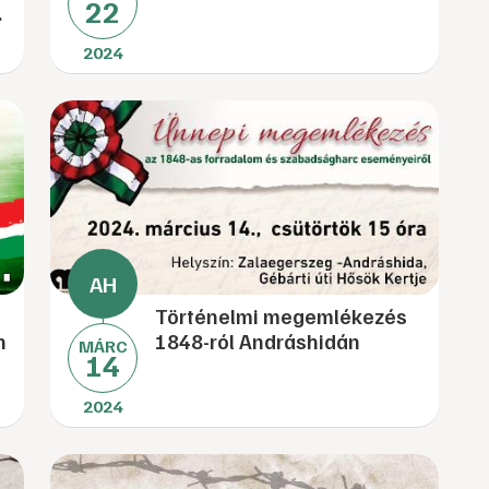
22
.
2024
Történelmi megemlékezés
n
1848-ról Andráshidán
MÁRC
14
2024