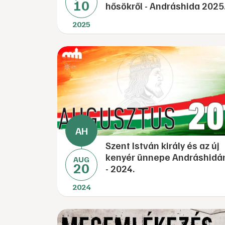
10
hősökről - Andráshida 2025
2025
Szent István király és az új
kenyér ünnepe Andráshidá
AUG
20
- 2024.
2024