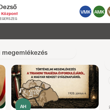
 Dezső
VMK
AMK
i Központ
EGERSZEG
i megemlékezés