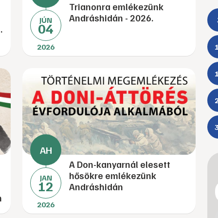
Trianonra emlékezünk
Andráshidán - 2026.
JÚN
04
.
2026
A Don-kanyarnál elesett
hősökre emlékezünk
JAN
12
Andráshidán
n
2026