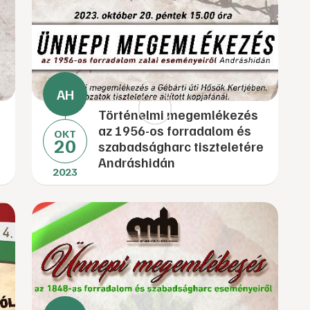
Történelmi megemlékezés
az 1956-os forradalom és
OKT
20
szabadságharc tiszteletére
Andráshidán
2023