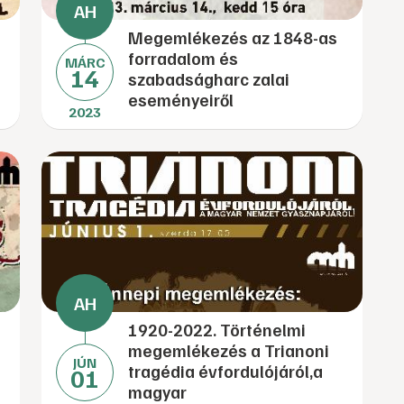
Megemlékezés az 1848-as
forradalom és
MÁRC
14
szabadságharc zalai
eseményeiről
2023
1920-2022. Történelmi
megemlékezés a Trianoni
JÚN
tragédia évfordulójáról,a
01
magyar