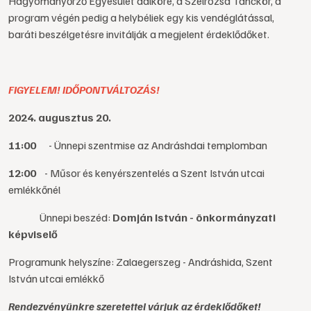
Hagyományőrző Egyesület dalköre, a Szélrózsa Tánckör, a
program végén pedig a helybéliek egy kis vendéglátással,
baráti beszélgetésre invitálják a megjelent érdeklődőket.
FIGYELEM! IDŐPONTVÁLTOZÁS!
2024. augusztus 20.
11:00
- Ünnepi szentmise az Andráshdai templomban
12:00
- Műsor és kenyérszentelés a Szent István utcai
emlékkőnél
Ünnepi beszéd:
Domján István - önkormányzati
képviselő
Programunk helyszíne: Zalaegerszeg - Andráshida, Szent
István utcai emlékkő
Rendezvényünkre szeretettel várjuk az érdeklődőket!