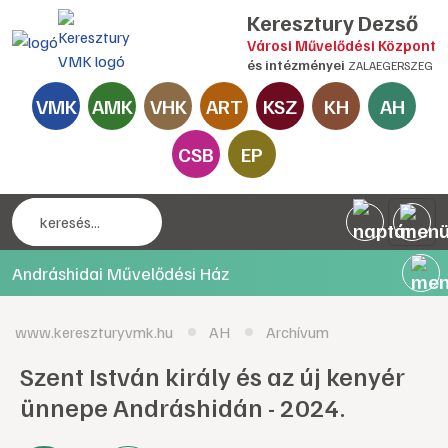
Keresztury Dezső
Városi Művelődési Központ
és intézményei
ZALAEGERSZEG
VMK
AMK
VHK
ART
KSZ
KH
AH
CSB
EP
Andráshidai Művelődési Ház
www.kereszturyvmk.hu
AH
Archívum
Szent István király és az új kenyér
ünnepe Andráshidán - 2024.