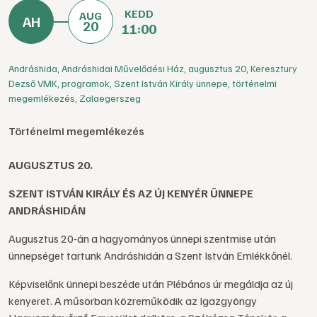
KEDD
AUG
20
11:00
Andráshida
,
Andráshidai Művelődési Ház
,
augusztus 20
,
Keresztury
Dezső VMK
,
programok
,
Szent István Király ünnepe
,
történelmi
megemlékezés
,
Zalaegerszeg
Történelmi megemlékezés
AUGUSZTUS 20.
SZENT ISTVÁN KIRÁLY ÉS AZ ÚJ KENYÉR ÜNNEPE
ANDRÁSHIDÁN
Augusztus 20-án a hagyományos ünnepi szentmise után
ünnepséget tartunk Andráshidán a Szent István Emlékkőnél.
Képviselőnk ünnepi beszéde után Plébános úr megáldja az új
kenyeret. A műsorban közreműködik az Igazgyöngy