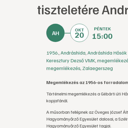
tiszteletére An
PÉNTEK
OKT
20
15:00
1956.
,
Andráshida
,
Andráshida Hősök 
Keresztury Dezső VMK
,
megemlékez
megemlékezés
,
Zalaegerszeg
Megemlékezés az 1956-os forradalom 
Történelmi megemlékezés a Gébárti úti Hősök
kopjafánál.
A műsorban fellépnek az Öveges József Ált
Hagyományőrző Egyesület dalosai, a Szélr
Hagyományőrző Egyesület tagjai.