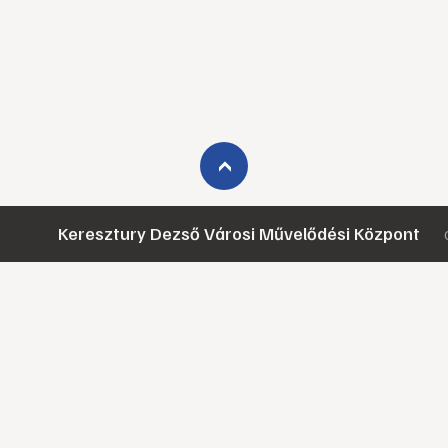
›
Keresztury Dezső Városi Művelődési Központ