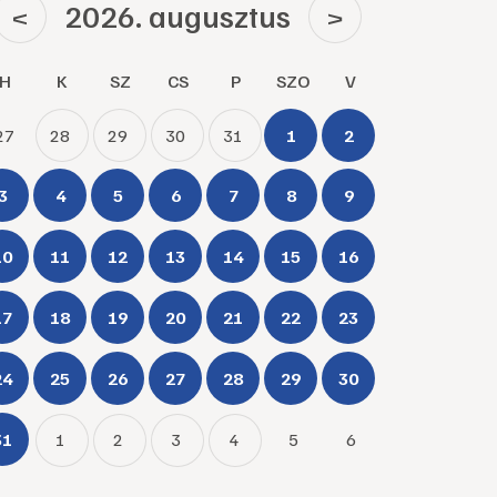
2026. augusztus
<
>
H
K
SZ
CS
P
SZO
V
27
28
29
30
31
1
2
3
4
5
6
7
8
9
10
11
12
13
14
15
16
17
18
19
20
21
22
23
24
25
26
27
28
29
30
31
1
2
3
4
5
6