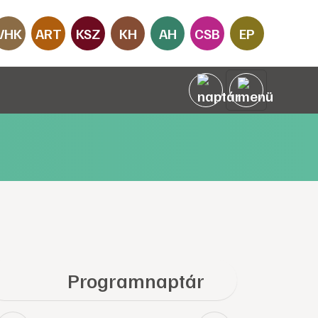
VHK
ART
KSZ
KH
AH
CSB
EP
Programnaptár