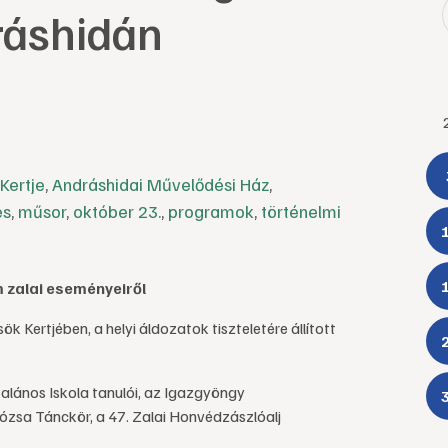
dráshidán
Kertje
,
Andráshidai Művelődési Ház
,
és
,
műsor
,
október 23.
,
programok
,
történelmi
zalai eseményeiről
 Kertjében, a helyi áldozatok tiszteletére állított
alános Iskola tanulói, az Igazgyöngy
ózsa Tánckör, a 47. Zalai Honvédzászlóalj