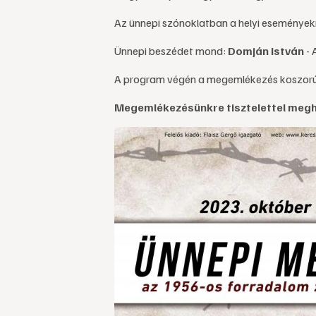
Az ünnepi szónoklatban a helyi események
Ünnepi beszédet mond:
Domján István
- 
A program végén a megemlékezés koszorúi
Megemlékezésünkre tisztelettel meghí