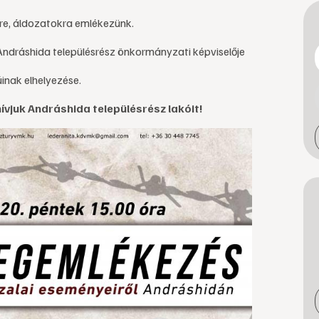
re, áldozatokra emlékezünk.
Andráshida településrész önkormányzati képviselője
nak elhelyezése.
vjuk Andráshida településrész lakóit!