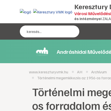
Keresztury
Városi Művelődés
és intézményei
ZALA
Andráshidai Művelődé
www.kereszturyvmk.hu
AH
Archívum
Történelmi megemlékezés az 1956-os forrad
Történelmi meg
os forradalom 