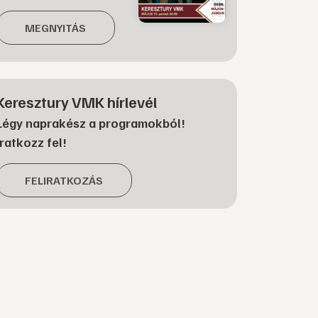
MEGNYITÁS
Keresztury VMK hírlevél
Légy naprakész a programokból!
Iratkozz fel!
FELIRATKOZÁS