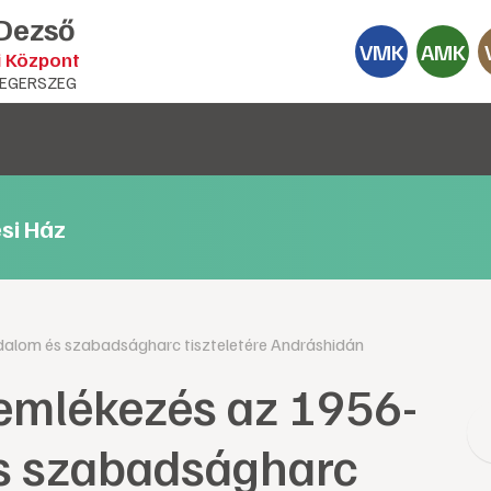
 Dezső
VMK
AMK
i Központ
EGERSZEG
si Ház
alom és szabadságharc tiszteletére Andráshidán
emlékezés az 1956-
és szabadságharc