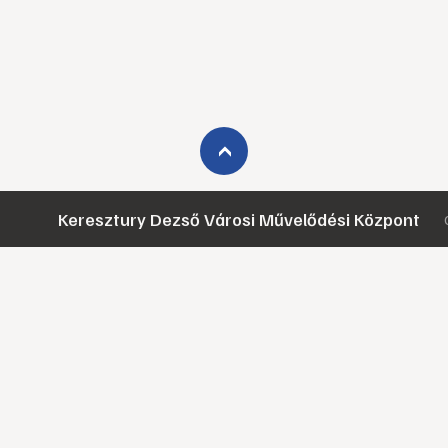
›
Keresztury Dezső Városi Művelődési Központ