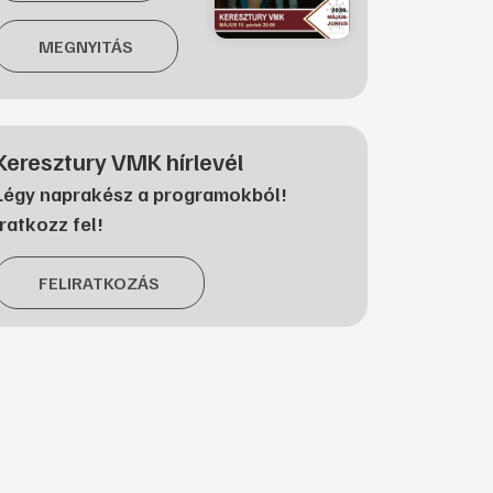
MEGNYITÁS
Keresztury VMK hírlevél
Légy naprakész a programokból!
Iratkozz fel!
FELIRATKOZÁS