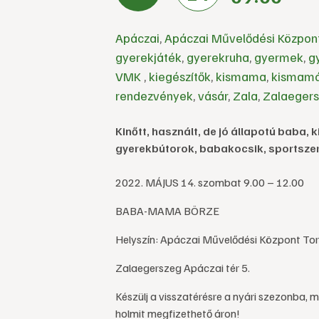
Apáczai
,
Apáczai Művelődési Közpon
gyerekjáték
,
gyerekruha
,
gyermek
,
g
VMK
,
kiegészítők
,
kismama
,
kismam
rendezvények
,
vásár
,
Zala
,
Zalaeger
Kinőtt, használt, de jó állapotú baba,
gyerekbútorok, babakocsik, sportszer
2022. MÁJUS 14. szombat 9.00 – 12.00
BABA-MAMA BÖRZE
Helyszín: Apáczai Művelődési Központ To
Zalaegerszeg Apáczai tér 5.
Készülj a visszatérésre a nyári szezonba,
holmit megfizethető áron!