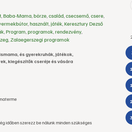
t
,
Baba-Mama
,
börze
,
család
,
csecsemő
,
csere
,
yermekbútor
,
használt
,
játék
,
Keresztury Dezső
ák
,
Program
,
programok
,
rendezvény
,
szeg
,
Zalaegerszegi programok
 kismama, és gyerekruhák, játékok,
ek, kiegészítők cseréje és vására
rnaterme
 még időben szerezz be nálunk minden szükséges