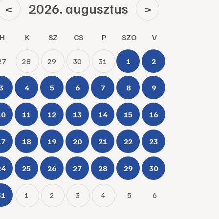
2026. augusztus
<
>
H
K
SZ
CS
P
SZO
V
27
28
29
30
31
1
2
3
4
5
6
7
8
9
10
11
12
13
14
15
16
17
18
19
20
21
22
23
24
25
26
27
28
29
30
31
1
2
3
4
5
6