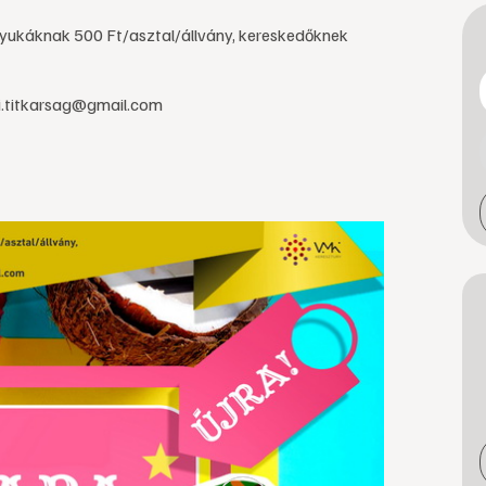
anyukáknak 500 Ft/asztal/állvány, kereskedőknek
ai.titkarsag@gmail.com