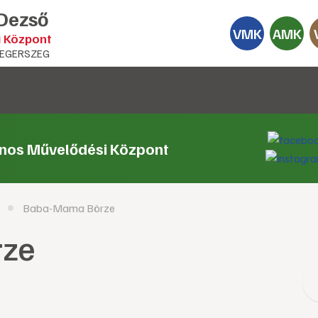
 Dezső
VMK
AMK
i Központ
EGERSZEG
ános Művelődési Központ
Baba-Mama Börze
rze