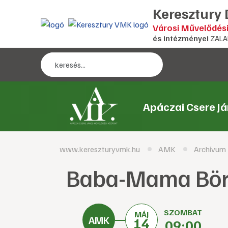
Keresztury
Városi Művelődés
és intézményei
ZALA
Apáczai Csere J
www.kereszturyvmk.hu
AMK
Archívum
Baba-Mama Bö
SZOMBAT
MÁJ
14
09:00