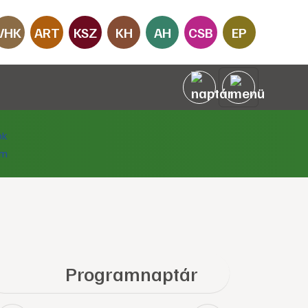
VHK
ART
KSZ
KH
AH
CSB
EP
Programnaptár