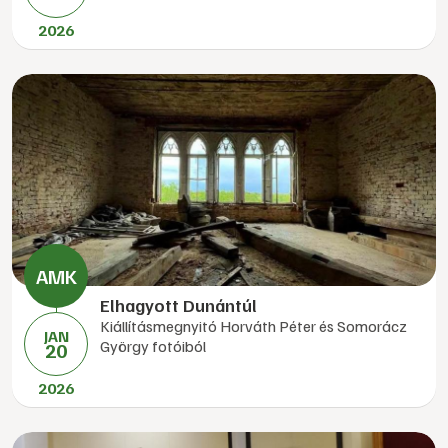
2026
Elhagyott Dunántúl
Kiállításmegnyitó Horváth Péter és Somorácz
JAN
György fotóiból
20
2026