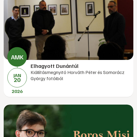
Elhagyott Dunántúl
Kiállításmegnyitó Horváth Péter és Somorácz
JAN
György fotóiból
20
2026