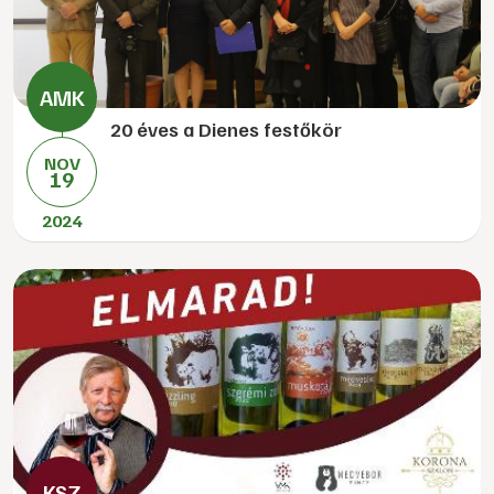
20 éves a Dienes festőkör
NOV
19
2024