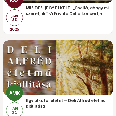
MINDEN JEGY ELKELT! „Cselló, ahogy mi
szeretjük” -A Frivolo Cello koncertje
JAN
30
2025
Egy alkotói életút – Deli Alfréd életmű
kiállítása
JAN
21