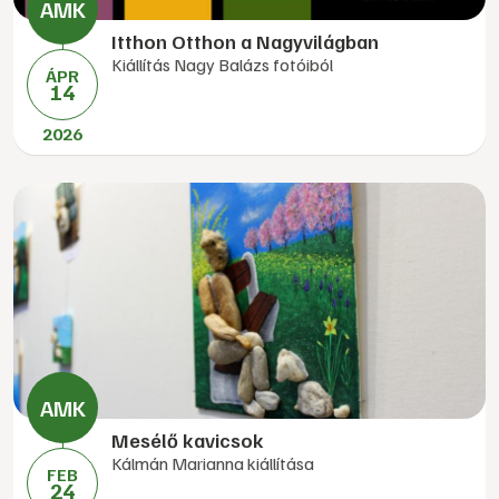
Itthon Otthon a Nagyvilágban
Kiállítás Nagy Balázs fotóiból
ÁPR
14
2026
Mesélő kavicsok
Kálmán Marianna kiállítása
FEB
24