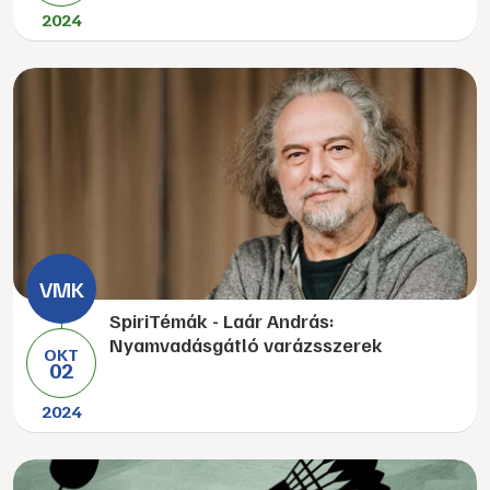
2024
SpiriTémák - Laár András:
Nyamvadásgátló varázsszerek
OKT
02
2024