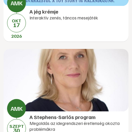
A jég krémje
Interaktív zenés, táncos mesejáték
OKT
17
2026
A Stephens-Sarlós program
Megoldás az idegrendszeri éretlenség okozta
SZEPT
problémákra
30