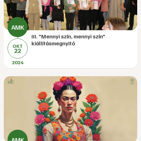
III. "Mennyi szín, mennyi szín"
kiállításmegnyitó
OKT
22
2024