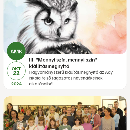
III. "Mennyi szín, mennyi szín"
kiállításmegnyitó
OKT
22
Hagyományszerű kiállításmegnyitó az Ady
Iskola felső tagozatos növendékeinek
2024
alkotásaiból