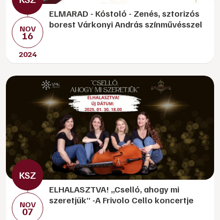
ELMARAD - Kóstoló - Zenés, sztorizós
borest Várkonyi András színművésszel
NOV
16
2024
ELHALASZTVA! „Cselló, ahogy mi
szeretjük” -A Frivolo Cello koncertje
NOV
07