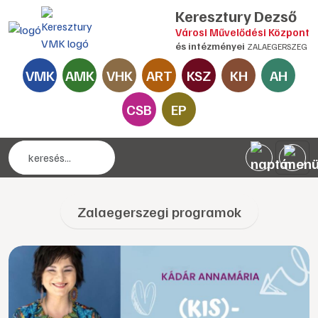
Keresztury Dezső
Városi Művelődési Központ
és intézményei
ZALAEGERSZEG
VMK
AMK
VHK
ART
KSZ
KH
AH
CSB
EP
Zalaegerszegi programok