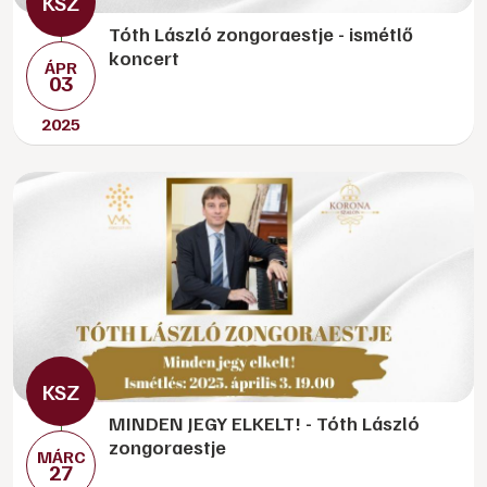
Tóth László zongoraestje - ismétlő
koncert
ÁPR
03
2025
MINDEN JEGY ELKELT! - Tóth László
zongoraestje
MÁRC
27