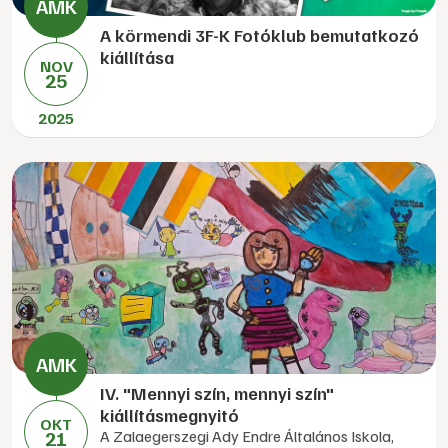
A körmendi 3F-K Fotóklub bemutatkozó
kiállítása
NOV
25
2025
IV. "Mennyi szín, mennyi szín"
kiállításmegnyitó
OKT
21
A Zalaegerszegi Ady Endre Általános Iskola,