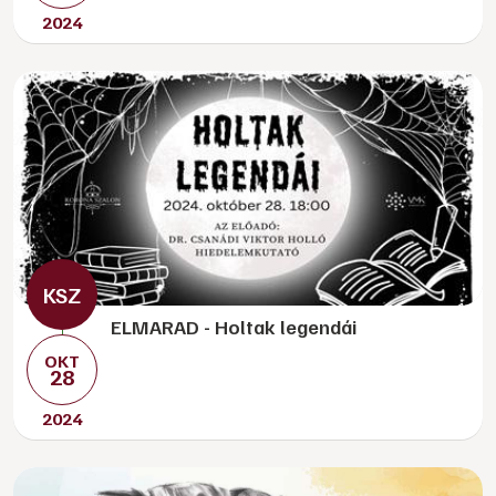
2024
ELMARAD - Holtak legendái
OKT
28
2024