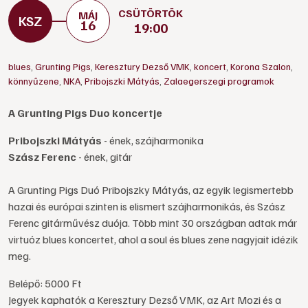
CSÜTÖRTÖK
MÁJ
16
19:00
blues
,
Grunting Pigs
,
Keresztury Dezső VMK
,
koncert
,
Korona Szalon
,
könnyűzene
,
NKA
,
Pribojszki Mátyás
,
Zalaegerszegi programok
A Grunting Pigs Duo koncertje
Pribojszki Mátyás
- ének, szájharmonika
Szász Ferenc
- ének, gitár
A Grunting Pigs Duó Pribojszky Mátyás, az egyik legismertebb
hazai és európai szinten is elismert szájharmonikás, és Szász
Ferenc gitárművész duója. Több mint 30 országban adtak már
virtuóz blues koncertet, ahol a soul és blues zene nagyjait idézik
meg.
Belépő: 5000 Ft
Jegyek kaphatók a Keresztury Dezső VMK, az Art Mozi és a