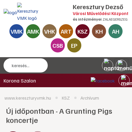
Keresztury Dezső
Városi Művelődési Központ
és intézményei
ZALAEGERSZEG
VMK
AMK
VHK
ART
KSZ
KH
AH
CSB
EP
Korona Szalon
www.kereszturyvmk.hu
KSZ
Archívum
Új időpontban - A Grunting Pigs
koncertje