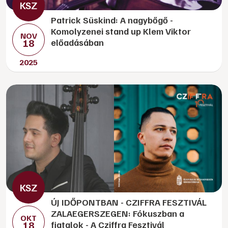
Patrick Süskind: A nagybőgő -
Komolyzenei stand up Klem Viktor
NOV
18
előadásában
2025
ÚJ IDŐPONTBAN - CZIFFRA FESZTIVÁL
ZALAEGERSZEGEN: Fókuszban a
OKT
18
fiatalok - A Cziffra Fesztivál