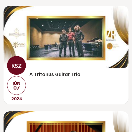
A Tritonus Guitar Trio
JÚN
07
2024