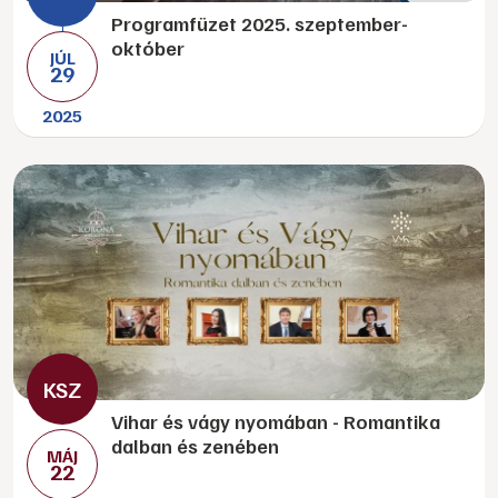
Programfüzet 2025. szeptember-
október
JÚL
29
2025
Vihar és vágy nyomában - Romantika
dalban és zenében
MÁJ
22