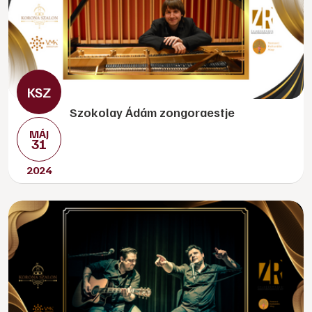
Szokolay Ádám zongoraestje
MÁJ
31
2024