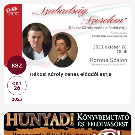
Rékasi Károly zenés előadói estje
OKT
26
2023