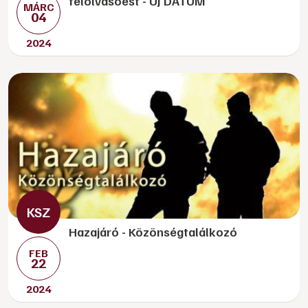
felolvasóest - ÚJ DÁTUM
MÁRC
04
2024
Hazajáró - Közönségtalálkozó
FEB
22
2024