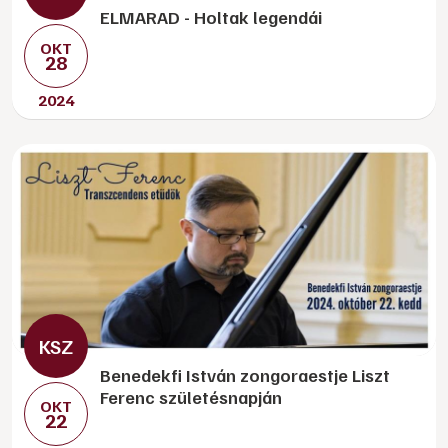
ELMARAD - Holtak legendái
OKT
28
2024
Benedekfi István zongoraestje Liszt
Ferenc születésnapján
OKT
22