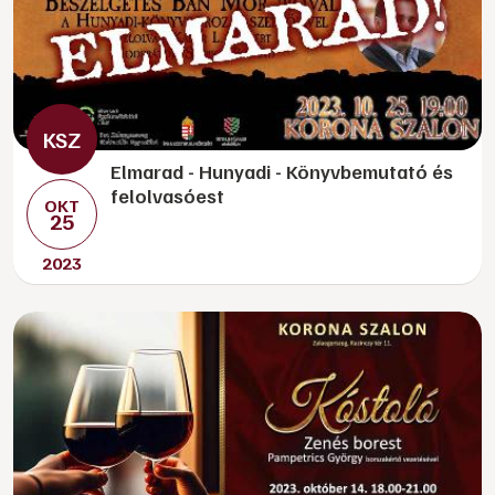
Elmarad - Hunyadi - Könyvbemutató és
felolvasóest
OKT
25
2023