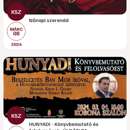
Nőnapi szerenád
MÁRC
08
2024
HUNYADI - Könyvbemutató és