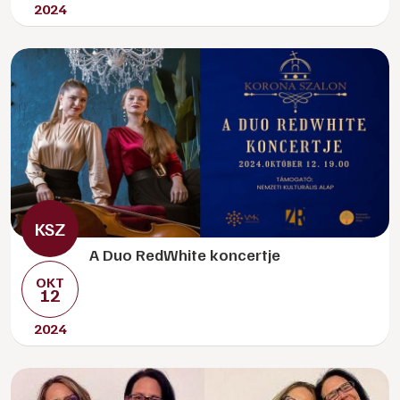
2024
A Duo RedWhite koncertje
OKT
12
2024