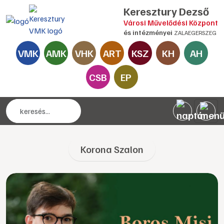
Keresztury Dezső
Városi Művelődési Központ
és intézményei
ZALAEGERSZEG
VMK
AMK
VHK
ART
KSZ
KH
AH
CSB
EP
Korona Szalon