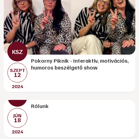
Pokorny Piknik - Interaktív, motivációs,
humoros beszélgető show
SZEPT
12
2024
Rólunk
JÚN
18
2024