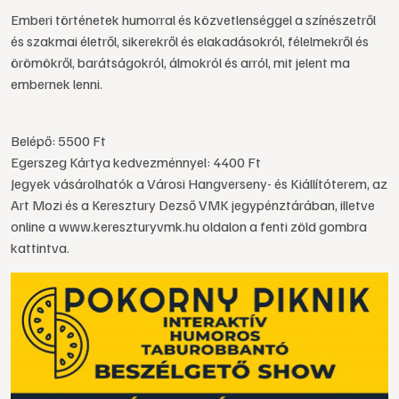
Emberi történetek humorral és közvetlenséggel a színészetről
és szakmai életről, sikerekről és elakadásokról, félelmekről és
örömökről, barátságokról, álmokról és arról, mit jelent ma
embernek lenni.
Belépő: 5500 Ft
Egerszeg Kártya kedvezménnyel: 4400 Ft
Jegyek vásárolhatók a Városi Hangverseny- és Kiállítóterem, az
Art Mozi és a Keresztury Dezső VMK jegypénztárában, illetve
online a www.kereszturyvmk.hu oldalon a fenti zöld gombra
kattintva.