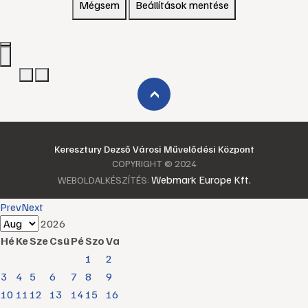
Mégsem
Beállítások mentése
›
Keresztury Dezső Városi Művelődési Központ
COPYRIGHT © 2024
Webmark Europe Kft.
WEBOLDALKÉSZÍTÉS:
Prev
Next
2026
Hé
Ke
Sze
Csü
Pé
Szo
Va
1
2
3
4
5
6
7
8
9
10
11
12
13
14
15
16