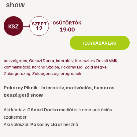
show
CSÜTÖRTÖK
SZEPT
12
19:00
JEGYVÁSÁRLÁS
beszélgetés
,
Gönczi Dorka
,
interaktív
,
Keresztury Dezső VMK
,
kommunikáció
,
Korona Szalon
,
Pokorny Lia
,
Zala megyei
,
Zalaegerszeg
,
Zalaegerszegi programok
Pokorny Piknik - Interaktív, motivációs, humoros
beszélgető show
Aki kérdez:
Gönczi Dorka
mediátor, kommunikációs
szakember
Aki válaszol:
Pokorny Lia
színésznő