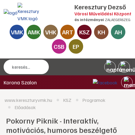
Keresztury Dezső
Városi Művelődési Központ
és intézményei
ZALAEGERSZEG
VMK
AMK
VHK
ART
KSZ
KH
AH
CSB
EP
Korona Szalon
www.kereszturyvmk.hu
KSZ
Programok
Előadások
Pokorny Piknik - Interaktív,
motivációs, humoros beszélgető