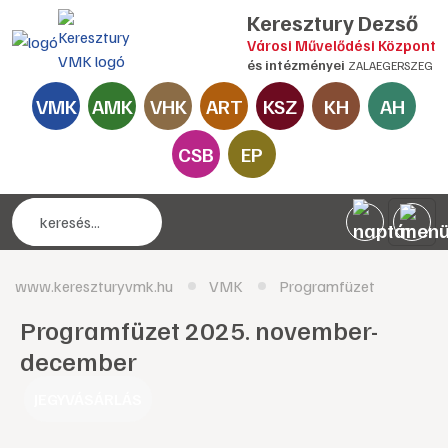
Keresztury Dezső
Városi Művelődési Központ
és intézményei
ZALAEGERSZEG
VMK
AMK
VHK
ART
KSZ
KH
AH
CSB
EP
www.kereszturyvmk.hu
VMK
Programfüzet
Programfüzet 2025. november-
december
JEGYVÁSÁRLÁS