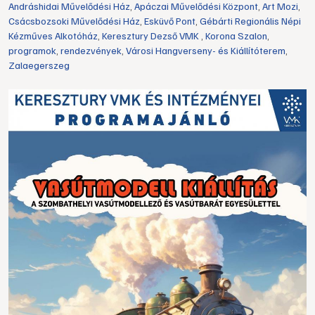
Andráshidai Művelődési Ház
,
Apáczai Művelődési Központ
,
Art Mozi
,
Csácsbozsoki Művelődési Ház
,
Esküvő Pont
,
Gébárti Regionális Népi
Kézműves Alkotóház
,
Keresztury Dezső VMK
,
Korona Szalon
,
programok
,
rendezvények
,
Városi Hangverseny- és Kiállítóterem
,
Zalaegerszeg