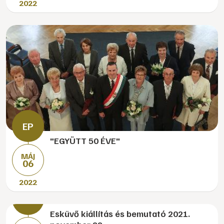
2022
"EGYÜTT 50 ÉVE"
MÁJ
06
2022
Esküvő kiállítás és bemutató 2021.