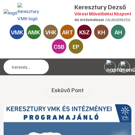
Keresztury Dezső
Városi Művelődési Központ
és intézményei
ZALAEGERSZEG
VMK
AMK
VHK
ART
KSZ
KH
AH
CSB
EP
Esküvő Pont