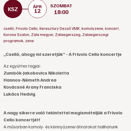
SZOMBAT
ÁPR
12
18:00
cselló
,
Frivolo Cello
,
Keresztury Dezső VMK
,
komolyzene
,
koncert
,
Korona Szalon
,
Zala megyei
,
Zalaegerszeg
,
Zalaegerszegi
programok
,
zene
„Cselló, ahogy mi szeretjük” - A Frivolo Cello koncertje
Az együttes tagjai:
Zumbók-Jakobovics Nikoletta
Hannos-Németh Andrea
Kovácsné Arany Franciska
Lukács Hedvig
A nagy sikerre való tekintettel megismételjük a Frivolo
Cello koncertjét!
A műsorban komoly- és könnyűzenei átiratokat hallhatunk