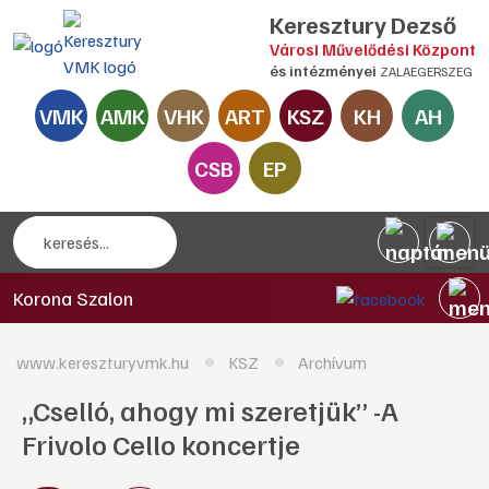
Keresztury Dezső
Városi Művelődési Központ
és intézményei
ZALAEGERSZEG
VMK
AMK
VHK
ART
KSZ
KH
AH
CSB
EP
Korona Szalon
www.kereszturyvmk.hu
KSZ
Archívum
„Cselló, ahogy mi szeretjük” -A
Frivolo Cello koncertje