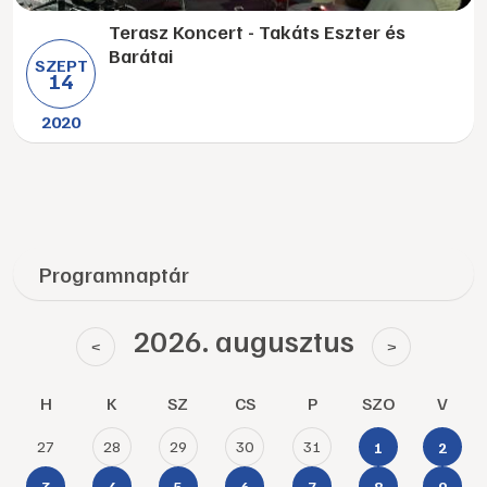
Terasz Koncert - Takáts Eszter és
Barátai
SZEPT
14
2020
Programnaptár
2026. augusztus
<
>
H
K
SZ
CS
P
SZO
V
27
28
29
30
31
1
2
3
4
5
6
7
8
9