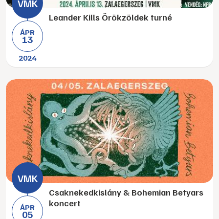
Leander Kills Örökzöldek turné
ÁPR
13
2024
Csaknekedkislány & Bohemian Betyars
koncert
ÁPR
05