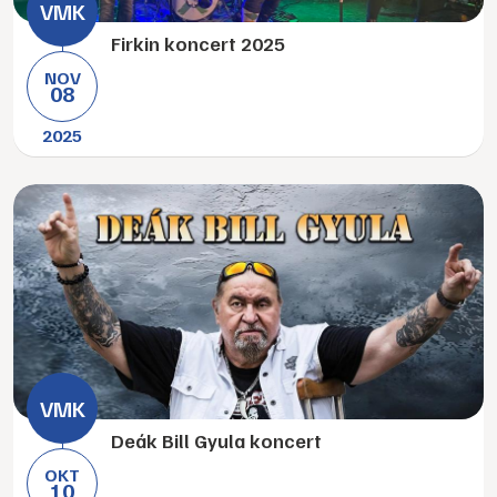
Firkin koncert 2025
NOV
08
2025
Deák Bill Gyula koncert
OKT
10