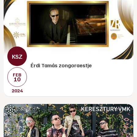
Érdi Tamás zongoraestje
FEB
10
2024