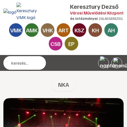
Keresztury Dezső
Városi Művelődési Központ
és intézményei
ZALAEGERSZEG
VMK
AMK
VHK
ART
KSZ
KH
AH
CSB
EP
NKA