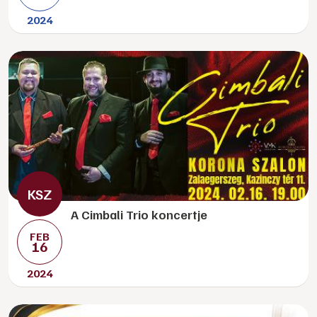
2024
A Cimbali Trio koncertje
FEB
16
2024