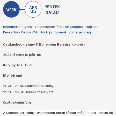
PÉNTEK
ÁPR
05
19:30
Bohemian Betyars
,
Csaknekedkislány
,
Hangfoglaló Program
,
Keresztury Dezső VMK
,
NKA
,
programok
,
Zalaegerszeg
Csaknekedkislány & Bohemian Betyars koncert
2024. április 5. péntek
Kapunyitás:
19.30
Menetrend:
20.30 - 21.50 Csaknekedkislány
22.10 - 23.30 Bohemian Betyars
Csaknekedkislány
A Csaknekedkislány tánczenekar sokat táncol, még többet kacsint és