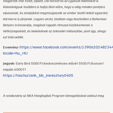
megjárták már Kínát, Japánt, Dél-Koreát és az Egyesült Államokat is.
Kalandvágyuk továbbra is hajtja őket előre, hogy a világ minden pontjára
eljussanak, és zenéjükkel megmozgassák az ember testét-lelkét egyaránt,
bármerre is járjanak. Legyen utcán, klubban vagy fesztiválon a Bohemian
Betyars örömzenéje, magával ragadó ritmusai kizökkentenek a
hétköznapokból, és beledobnak az önkívület mélyvizébe, pont úgy, ahogy
ezt kitervelték.
https://www.facebook.com/events/1390620248234
Esemény:
locale=hu_HU
Jegyek:
Early Bird 5000 Ft/kedvezményes elővét 5500 Ft/koncert
napján 6000 Ft
https://tixa.hu/csnk_bb_keresztury0405
A rendezvény az NKA Hangfogllaó Program támogatásával valósul meg.