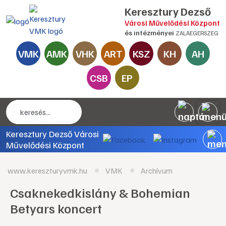
Keresztury Dezső
Városi Művelődési Központ
és intézményei
ZALAEGERSZEG
VMK
AMK
VHK
ART
KSZ
KH
AH
CSB
EP
Keresztury Dezső Városi
Művelődési Központ
www.kereszturyvmk.hu
VMK
Archívum
Csaknekedkislány & Bohemian
Betyars koncert