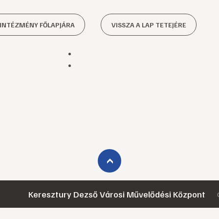
 INTÉZMÉNY FŐLAPJÁRA
VISSZA A LAP TETEJÉRE
›
Keresztury Dezső Városi Művelődési Központ