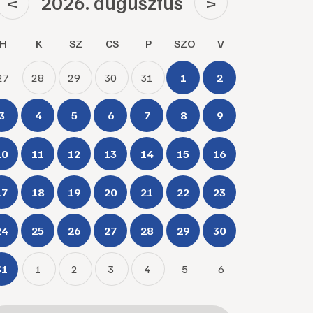
2026. augusztus
<
>
H
K
SZ
CS
P
SZO
V
27
28
29
30
31
1
2
3
4
5
6
7
8
9
10
11
12
13
14
15
16
17
18
19
20
21
22
23
24
25
26
27
28
29
30
31
1
2
3
4
5
6