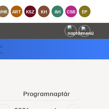
VHK
ART
KSZ
KH
AH
CSB
EP
Programnaptár