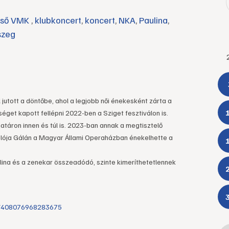
zső VMK
,
klubkoncert
,
koncert
,
NKA
,
Paulina
,
szeg
 jutott a döntőbe, ahol a legjobb női énekesként zárta a
őséget kapott fellépni 2022-ben a Sziget fesztiválon is.
atáron innen és túl is. 2023-ban annak a megtisztelő
tolója Gálán a Magyar Állami Operaházban énekelhette a
ulina és a zenekar összeadódó, szinte kimeríthetetlennek
s/408076968283675