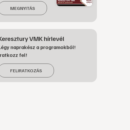
MEGNYITÁS
Keresztury VMK hírlevél
Légy naprakész a programokból!
Iratkozz fel!
FELIRATKOZÁS