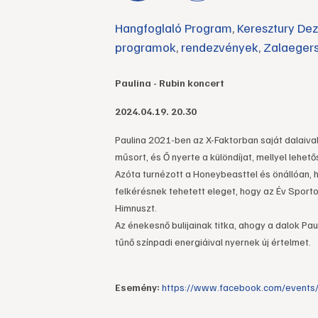
Hangfoglaló Program
,
Keresztury De
programok
,
rendezvények
,
Zalaeger
Paulina - Rubin koncert
2024.04.19. 20.30
Paulina 2021-ben az X-Faktorban saját dalaival
műsort, és Ő nyerte a különdíjat, mellyel lehet
Azóta turnézott a Honeybeasttel és önállóan, h
felkérésnek tehetett eleget, hogy az Év Spor
Himnuszt.
Az énekesnő bulijainak titka, ahogy a dalok Pa
tűnő színpadi energiáival nyernek új értelmet.
Esemény:
https://www.facebook.com/event