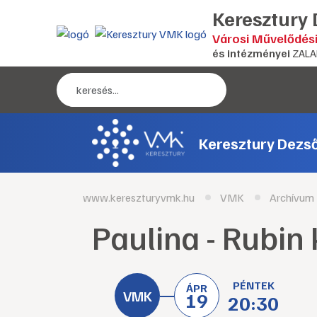
Keresztury
Városi Művelődés
és intézményei
ZALA
Keresztury Dezs
www.kereszturyvmk.hu
VMK
Archívum
Paulina - Rubin
PÉNTEK
ÁPR
19
20:30