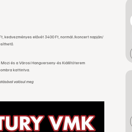
 Ft, kedvezményes elővét 3400 Ft, normál /koncert napján/
síthető.
 Mozi és a Városi Hangverseny-és Kiállítóterem
gombra kattintva.
tásával valósul meg