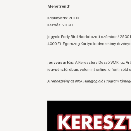
Menetrend:
Kapunyitás: 20.00
Kezdés: 20.30
Jegyek: Early Bird /korlátozott számban/ 2800
4000 Ft. Egerszeg Kártya kedvezmény érvénye
Jegyvásárlás:
A Keresztury Dezső VMK, az Art
jegypénztárában, valamint online, a fenti zöld 
A rendezvény az NKA Hangfoglaló Program támoga