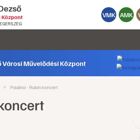
 Dezső
VMK
AMK
i Központ
EGERSZEG
ő Városi Művelődési Központ
Paulina - Rubin koncert
 koncert