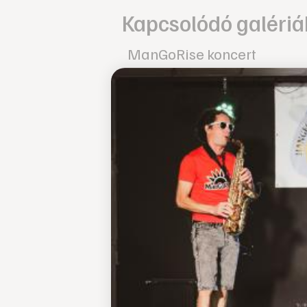
Kapcsolódó galériá
ManGoRise koncert