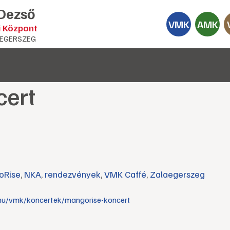
 Dezső
VMK
AMK
i Központ
EGERSZEG
cert
oRise
,
NKA
,
rendezvények
,
VMK Caffé
,
Zalaegerszeg
hu/vmk/koncertek/mangorise-koncert