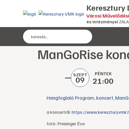
Keresztury
Városi Művelődés
és intézményei
ZALA
ManGoRise kon
PÉNTEK
SZEPT
09
21:00
Hangfoglaló Program
,
koncert
,
ManG
a koncertről:
https://www.kereszturyvmk.
fotó: Preisinger Éva