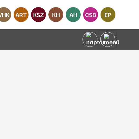
VHK
ART
KSZ
KH
AH
CSB
EP