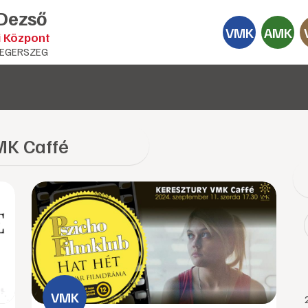
 Dezső
VMK
AMK
i Központ
EGERSZEG
K Caffé