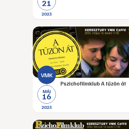
21
2023
Pszichofilmklub A tűzön át
MÁJ
16
2023