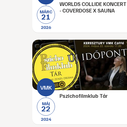
WORLDS COLLIDE KONCERT
- COVERDOSE X SAUNA
MÁRC
21
2026
Pszichofilmklub Tár
MÁJ
22
2024