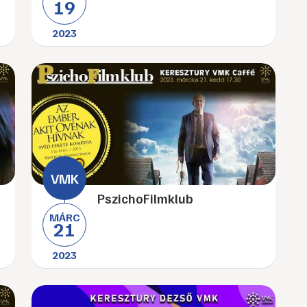
19
2023
PszichoFilmklub
MÁRC
21
2023