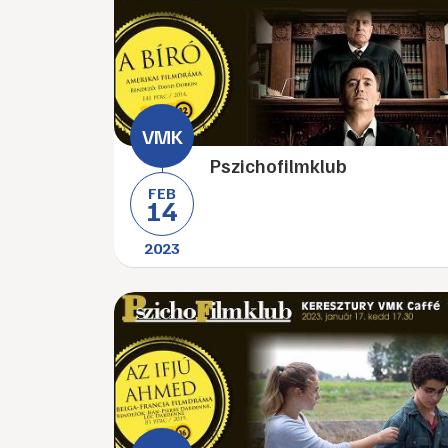
Pszichofilmklub
FEB
14
2023