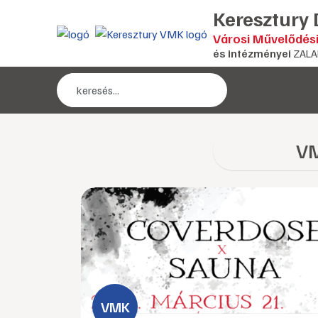
Keresztury
Városi Művelődés
és intézményei
ZALA
VM