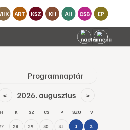
VHK
ART
KSZ
KH
AH
CSB
EP
Programnaptár
2026. augusztus
<
>
H
K
SZ
CS
P
SZO
V
27
28
29
30
31
1
2