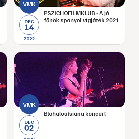
a
PSZICHOFILMKLUB - A jó
főnök spanyol vígjáték 2021
DEC
14
2022
Blahalouisiana koncert
DEC
02