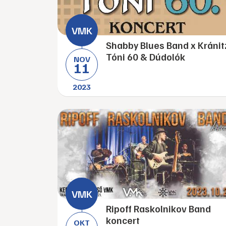
Shabby Blues Band x Kránit
Tóni 60 & Dúdolók
NOV
11
2023
Ripoff Raskolnikov Band
koncert
OKT