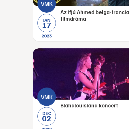
Az ifjú Ahmed belga-franci
filmdráma
JAN
17
2023
Blahalouisiana koncert
DEC
02