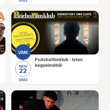
2022
Pszichofilmklub - Isten
kegyelméből
NOV
22
2022