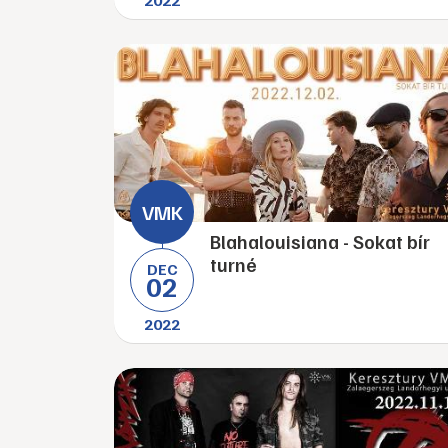
2022
Blahalouisiana - Sokat bír
turné
DEC
02
2022