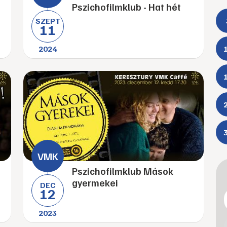
Pszichofilmklub - Hat hét
SZEPT
11
2024
Pszichofilmklub Mások
gyermekei
DEC
12
2023