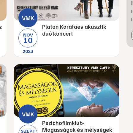
z
Platon Karataev akusztik
duó koncert
NOV
10
2023
Pszichofilmklub-
Magasságok és mélységek
SZEPT