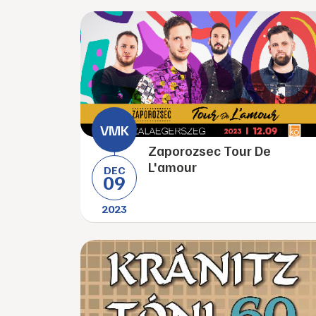
Zaporozsec Tour De
L'amour
DEC
09
2023