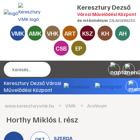
Keresztury Dezső
Városi Művelődési Központ
és intézményei
ZALAEGERSZEG
VMK
AMK
VHK
ART
KSZ
KH
AH
CSB
EP
Keresztury Dezső Városi
Művelődési Központ
www.kereszturyvmk.hu
VMK
Archívum
Horthy Miklós I. rész
SZERDA
OKT