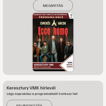
MEGNYITÁS
Keresztury VMK hírlevél
Légy naprakész a programokból! Iratkozz fel!
FELIRATKOZÁS