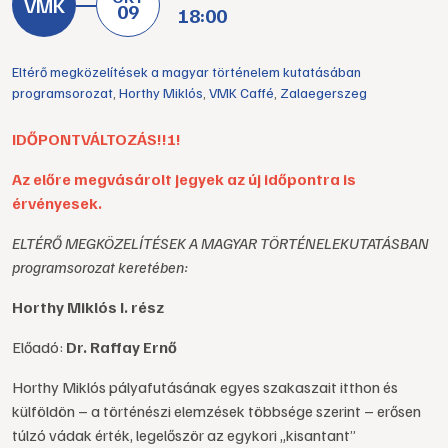
09
18:00
Eltérő megközelítések a magyar történelem kutatásában
programsorozat
,
Horthy Miklós
,
VMK Caffé
,
Zalaegerszeg
IDŐPONTVÁLTOZÁS!!!!
Az előre megvásárolt jegyek az új időpontra is
érvényesek.
ELTÉRŐ MEGKÖZELÍTÉSEK A MAGYAR TÖRTÉNELEKUTATÁSBAN
programsorozat keretében:
Horthy Miklós I. rész
Előadó:
Dr. Raffay Ernő
Horthy Miklós pályafutásának egyes szakaszait itthon és
külföldön – a történészi elemzések többsége szerint – erősen
túlzó vádak érték, legelőször az egykori „kisantant”