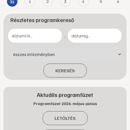
1
2
3
4
5
6
31
Részletes programkereső
-
KERESÉS
Aktuális programfüzet
Programfüzet 2026. május-június
LETÖLTÉS