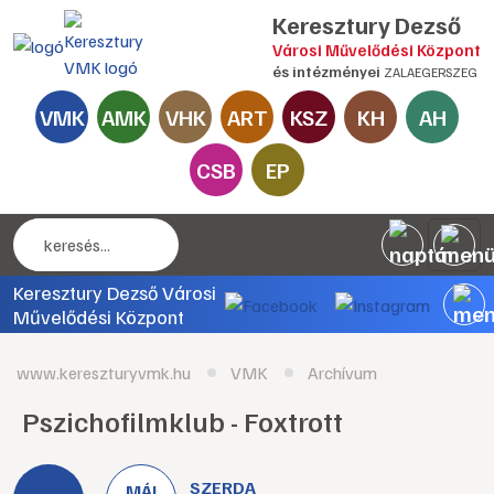
Keresztury Dezső
Városi Művelődési Központ
és intézményei
ZALAEGERSZEG
VMK
AMK
VHK
ART
KSZ
KH
AH
CSB
EP
Keresztury Dezső Városi
Művelődési Központ
www.kereszturyvmk.hu
VMK
Archívum
Pszichofilmklub - Foxtrott
SZERDA
MÁJ