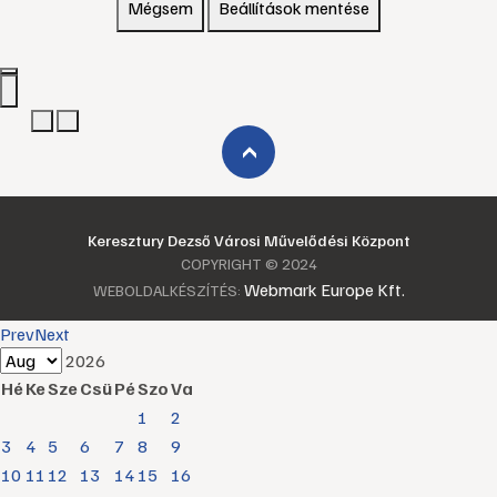
Mégsem
Beállítások mentése
›
Keresztury Dezső Városi Művelődési Központ
COPYRIGHT © 2024
Webmark Europe Kft.
WEBOLDALKÉSZÍTÉS:
Prev
Next
2026
Hé
Ke
Sze
Csü
Pé
Szo
Va
1
2
3
4
5
6
7
8
9
10
11
12
13
14
15
16