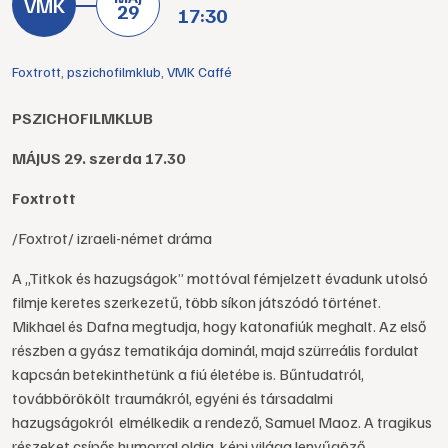
29
17:30
Foxtrott
,
pszichofilmklub
,
VMK Caffé
PSZICHOFILMKLUB
MÁJUS 29. szerda 17.30
Foxtrott
/Foxtrot/ izraeli-német dráma
A „Titkok és hazugságok” mottóval fémjelzett évadunk utolsó
filmje keretes szerkezetű, több síkon játszódó történet.
Mikhael és Dafna megtudja, hogy katonafiúk meghalt. Az első
részben a gyász tematikája dominál, majd szürreális fordulat
kapcsán betekinthetünk a fiú életébe is. Bűntudatról,
továbbörökölt traumákról, egyéni és társadalmi
hazugságokról elmélkedik a rendező, Samuel Maoz. A tragikus
részeket csípős humorral oldja, képi világa lenyűgöző.