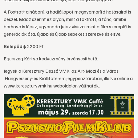
A Foxtrott a háború, a hadiállapot megnyomorító hatásairól is
beszél. Maoz szerint ez olyan, mint a foxtrott, a tánc, amibe
bárhova is lépsz, ugyanoda jutsz vissza, mint a film szereplői is
generációk óta, újabb és újabb sebeket szerezve és ejtve.
Belépődíj:
2200 Ft
Egerszeg Kártya kedvezmény érvényesíthető.
Jegyek a Keresztury Dezső VMK, az Art-Mozi és a Városi
Hangverseny-és Kiállítóterem jegypénztárában, illetve online a
www.kereszturyvmk.hu weboldalon válthatók.