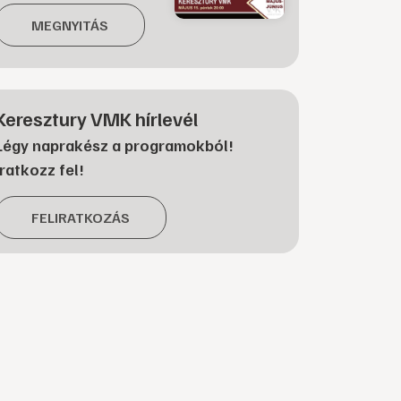
MEGNYITÁS
Keresztury VMK hírlevél
Légy naprakész a programokból!
Iratkozz fel!
FELIRATKOZÁS