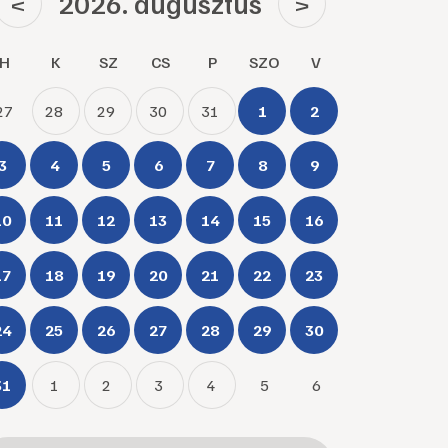
2026. augusztus
<
>
H
K
SZ
CS
P
SZO
V
27
28
29
30
31
1
2
3
4
5
6
7
8
9
10
11
12
13
14
15
16
17
18
19
20
21
22
23
24
25
26
27
28
29
30
31
1
2
3
4
5
6