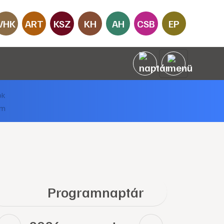
VHK
ART
KSZ
KH
AH
CSB
EP
Programnaptár