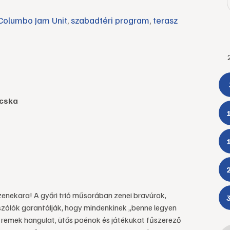
Columbo Jam Unit
,
szabadtéri program
,
terasz
 Écska
nekara! A győri trió műsorában zenei bravúrok,
szólók garantálják, hogy mindenkinek „benne legyen
 remek hangulat, ütős poénok és játékukat fűszerező