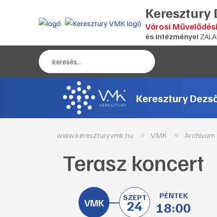
Keresztury
Városi Művelődés
és intézményei
ZALA
Keresztury Dezs
www.kereszturyvmk.hu
VMK
Archívum
Terasz koncert
PÉNTEK
SZEPT
24
18:00