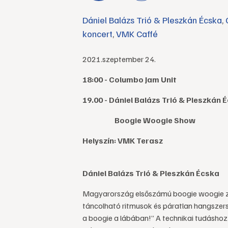
Dániel Balázs Trió & Pleszkán Écska
,
koncert
,
VMK Caffé
2021.szeptember 24.
18:00 - Columbo Jam Unit
19.00 - Dániel Balázs Trió & Pleszkán
Boogie Woogie Show
Helyszín: VMK Terasz
Dániel Balázs Trió & Pleszkán Écska
Magyarország elsőszámú boogie woogie ze
táncolható ritmusok és páratlan hangszer
a boogie a lábában!” A technikai tudáshoz