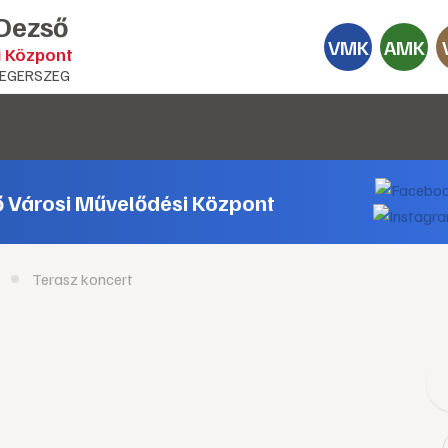
 Dezső
VMK
AMK
i Központ
EGERSZEG
ő Városi Művelődési Központ
Terasz koncert