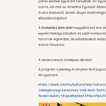
színes elemek egyaránt társulnak. Az együ
szerte, sőt már az Amerikai Egyesült Állam
Écska énekesnő, akinek dögös énekhangja k
előadásmódjához.
A
Columbo Jam Unit
nagyjából két éve al
egyéni feldolgozásaiból, és saját kompozíció
hatottak leginkább, de előadásaikat elsős
öröme fűszerezi.
A rendezvényre a belépés díjtalan!
A program a jelenleg érvényben lévő jogsz
látogatható.
https://www.zaol.hu/kultura/helyi-kultur
zalaegerszegi-keresztury-vmk-elott-5604
fbclid=IwAR1YIhzjed8w5bsf3RNcoPjnC