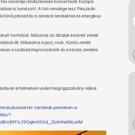
ttes vezetője rendszeresen koncertezik Európa
okban is turnézott. A trió vendége lesz Pleszkán
itűnő párosítás a zenekar lendületes és energikus
akult formáció. Műsoruk az általuk kedvelt zenék
kból áll. Stílusukra a jazz, rock, fúziós zenék
orban a szabad improvizációk és a közös zenélés
abályok értelmében védettségi igazolvány nélkül
a/teraszkoncertet-tartanak-penteken-a-
386/?
FABkVBfFIL39Qqlm592d_ZlzIh9e8NLaIM